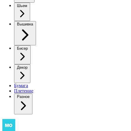
Шьем
Вышивка
Бисер
Декор
Бумага
Плетение
Разное
Классический