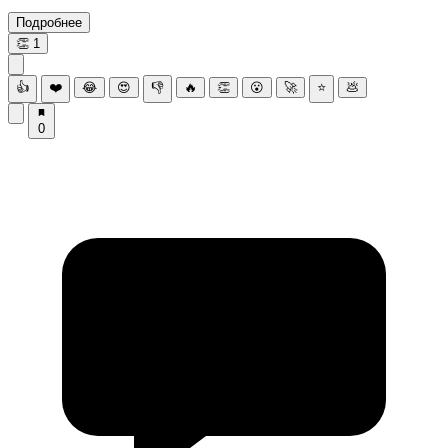
Подробнее
👏
1
👍
❤️
😂
😍
👎
🔥
👏
😮
🚀
⭐
💩
0