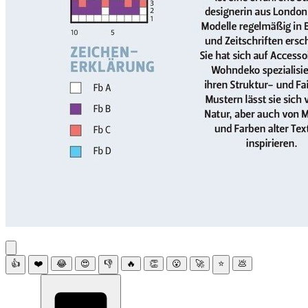
👍
❤️
😂
😍
👎
🔥
👏
😮
🚀
⭐
💩