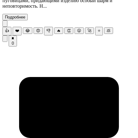
пуговицами, придающими изделию особый шарм и
неповторимость. Н...
Подробнее
👍
❤️
😂
😍
👎
🔥
👏
😮
🚀
⭐
💩
0