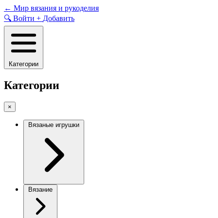
Skip
←
Мир вязания и рукоделия
to
🔍
Войти
+
Добавить
content
Категории
Категории
×
Вязаные игрушки
Вязание