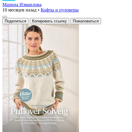
норвежский
Марина Измаилова
10 месяцев назад
•
Кофты и пуловеры
пуловер
с
Поделиться
Копировать ссылку
Пожаловаться
уникальным
жаккардовым
узором
и
контрастными
вставками.