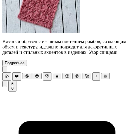
Вязаный образец с изящным плетением ромбов, создающим
объем и текстуру, идеально подходит для декоративных
деталей и стильных акцентов в изделиях. Узор спицами
Подробнее
👍
❤️
😂
😍
👎
🔥
👏
😮
🚀
⭐
💩
0