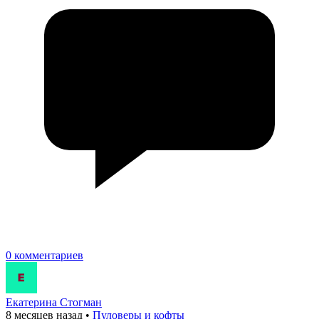
0 комментариев
Екатерина Стогман
8 месяцев назад
•
Пуловеры и кофты