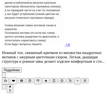
+4
Нежный топ, связанный крючком из множества квадратных
мотивов с ажурным цветочным узором. Легкая, дышащая
структура и ровные швы делают изделие комфортным и сти...
Подробнее
👍
❤️
😂
😍
👎
🔥
👏
😮
🚀
⭐
💩
0