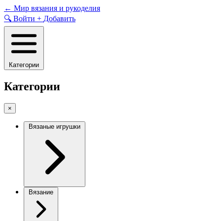
Skip
←
Мир вязания и рукоделия
to
🔍
Войти
+
Добавить
content
Категории
Категории
×
Вязаные игрушки
Вязание