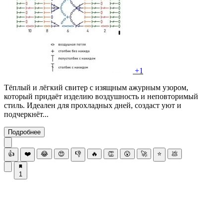
+1
Тёплый и лёгкий свитер с изящным ажурным узором,
который придаёт изделию воздушность и неповторимый
стиль. Идеален для прохладных дней, создаст уют и
подчеркнёт...
Подробнее
👍
❤️
😂
😍
👎
🔥
👏
😮
🚀
⭐
💩
1