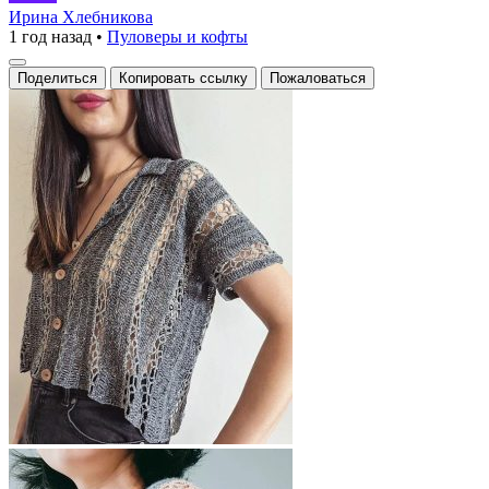
с
Ирина Хлебникова
1 год назад
•
Пуловеры и кофты
ажурным
узором
Поделиться
Копировать ссылку
Пожаловаться
крючком