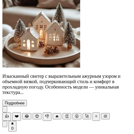
Изысканный свитер с выразительным ажурным узором и
объемной вязкой, подчеркивающий стиль и комфорт в
прохладную погоду. Особенность модели — уникальная
текстура...
Подробнее
👍
❤️
😂
😍
👎
🔥
👏
😮
🚀
⭐
💩
0