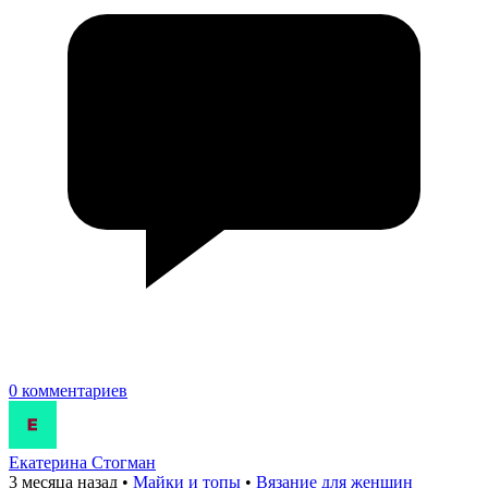
0 комментариев
Екатерина Стогман
3 месяца назад
•
Майки и топы
•
Вязание для женщин