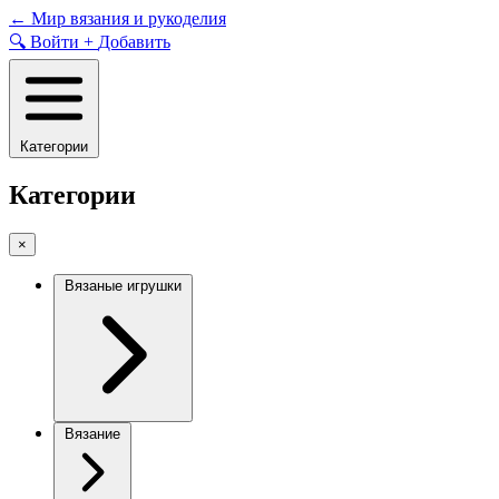
Skip
←
Мир вязания и рукоделия
to
🔍
Войти
+
Добавить
content
Категории
Категории
×
Вязаные игрушки
Вязание