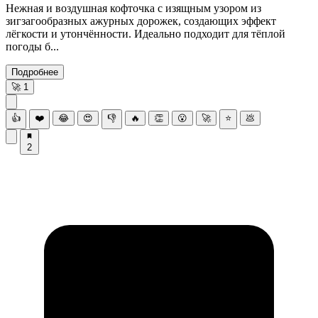
Нежная и воздушная кофточка с изящным узором из
зигзагообразных ажурных дорожек, создающих эффект
лёгкости и утончённости. Идеально подходит для тёплой
погоды б...
Подробнее
🚀
1
👍
❤️
😂
😍
👎
🔥
👏
😮
🚀
⭐
💩
2