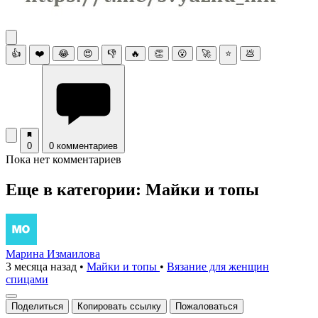
👍
❤️
😂
😍
👎
🔥
👏
😮
🚀
⭐
💩
0
0 комментариев
Пока нет комментариев
Еще в категории: Майки и топы
Марина Измаилова
3 месяца назад
•
Майки и топы
•
Вязание для женщин
спицами
Поделиться
Копировать ссылку
Пожаловаться