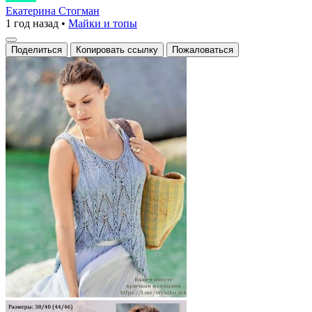
мода
Екатерина Стогман
1 год назад
•
Майки и топы
встречает
искусство
Поделиться
Копировать ссылку
Пожаловаться
вязания!