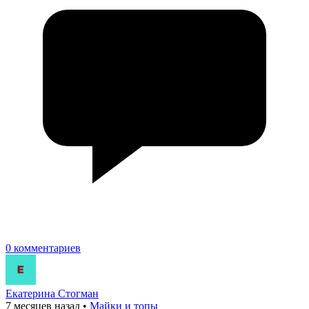
0 комментариев
Екатерина Стогман
7 месяцев назад
•
Майки и топы