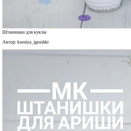
Штанишки для куклы
Автор: kseniya_igrushki