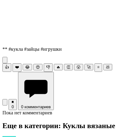
** #кукла #зайцы #игрушки
👍
❤️
😂
😍
👎
🔥
👏
😮
🚀
⭐
💩
0
0 комментариев
Пока нет комментариев
Еще в категории: Куклы вязаные