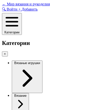
Skip
←
Мир вязания и рукоделия
to
🔍
Войти
+
Добавить
content
Категории
Категории
×
Вязаные игрушки
Вязание