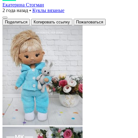
вязаный
Екатерина Стогман
2 года назад
•
Куклы вязаные
мир
оживает
Поделиться
Копировать ссылку
Пожаловаться