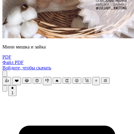
Μини мишка и зайка
PDF
Файл PDF
Войдите, чтобы скачать
👍
❤️
😂
😍
👎
🔥
👏
😮
🚀
⭐
💩
1