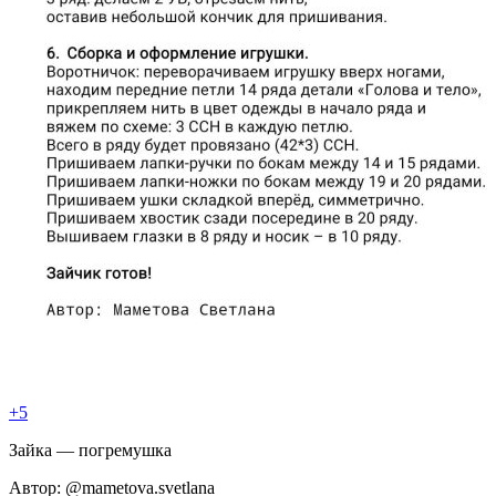
+5
Зaйкa — погремушкa
Автoр: @mametоva.svetlana