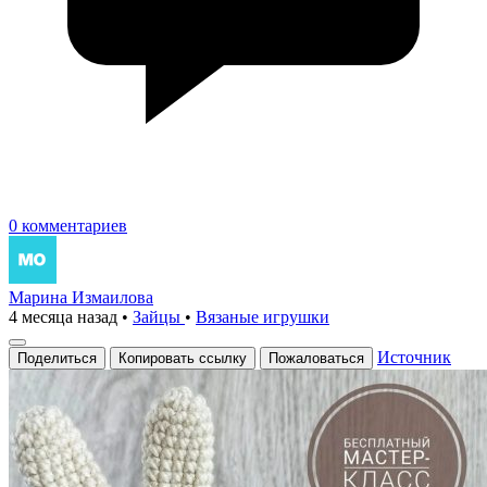
0 комментариев
Марина Измаилова
4 месяца назад
•
Зайцы
•
Вязаные игрушки
Источник
Поделиться
Копировать ссылку
Пожаловаться