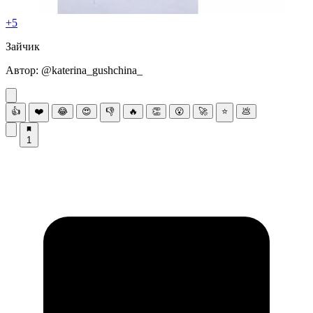
+5
Зaйчик
Автоp: @kаtеrina_gushсhina_
👍
❤️
😂
😍
👎
🔥
👏
😮
🚀
⭐
💩
1