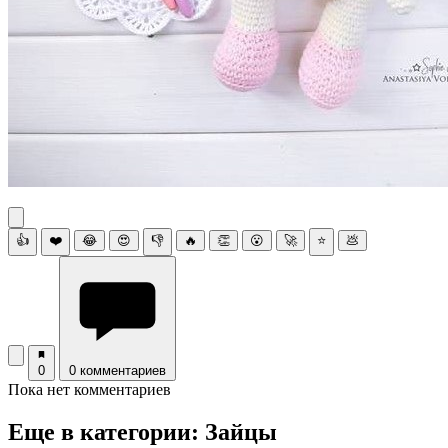
👍
❤️
😂
😍
👎
🔥
👏
😮
🚀
⭐
💩
0
0 комментариев
Пока нет комментариев
Еще в категории: Зайцы