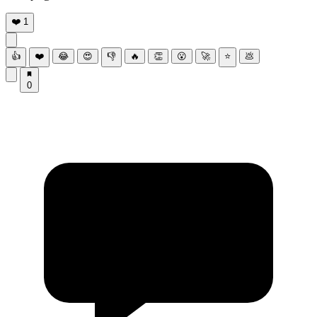
❤️
1
👍
❤️
😂
😍
👎
🔥
👏
😮
🚀
⭐
💩
0