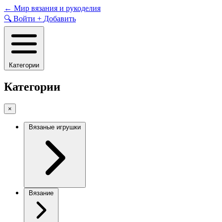
Skip
←
Мир вязания и рукоделия
to
🔍
Войти
+
Добавить
content
Категории
Категории
×
Вязаные игрушки
Вязание