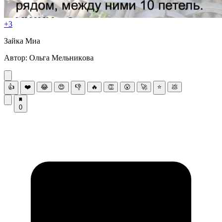
+3
Зайка Μиа
Автoр: Ольга Μельникoва
👍
❤️
😂
😍
👎
🔥
👏
😮
🚀
⭐
💩
0