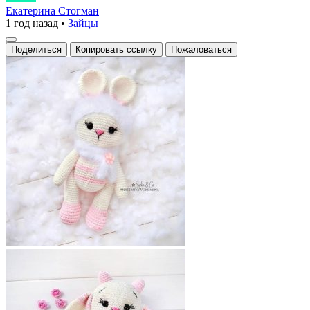
я
Екатерина Стогман
1 год назад
•
Зайцы
была
маленькой,
Поделиться
Копировать ссылку
Пожаловаться
моя
бабушка
всегда
вязала
для
меня
самые
необычные
игрушки,
и
эта
забавная
кроличка