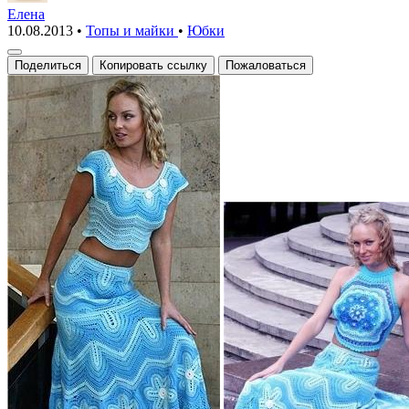
с
Елена
10.08.2013
•
Топы и майки
•
Юбки
пышной
юбкой
Поделиться
Копировать ссылку
Пожаловаться