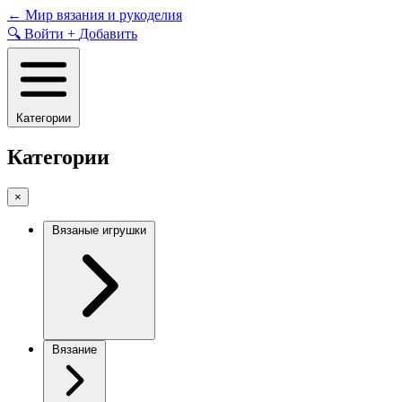
Skip
←
Мир вязания и рукоделия
to
🔍
Войти
+
Добавить
content
Категории
Категории
×
Вязаные игрушки
Вязание