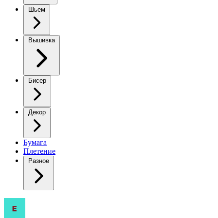
Шьем
Вышивка
Бисер
Декор
Бумага
Плетение
Разное
Котики