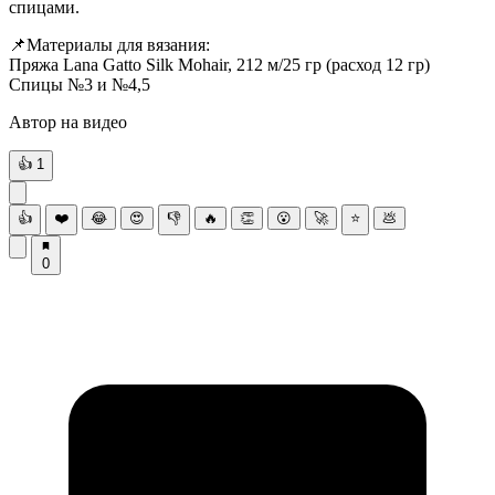
спицами.
📌Материалы для вязания:
Пряжа Lana Gatto Silk Mohair, 212 м/25 гр (расход 12 гр)
Спицы №3 и №4,5
Автор на видео
👍
1
👍
❤️
😂
😍
👎
🔥
👏
😮
🚀
⭐
💩
0