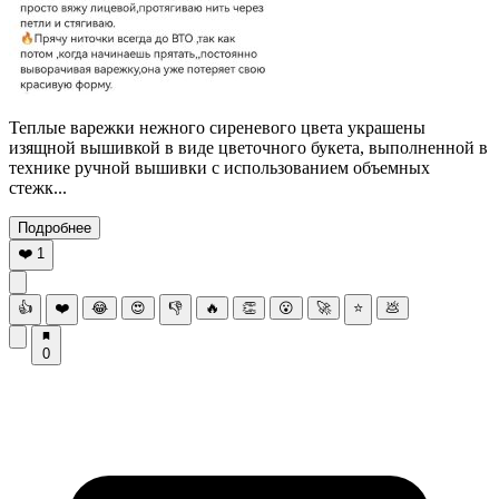
Теплые варежки нежного сиреневого цвета украшены
изящной вышивкой в виде цветочного букета, выполненной в
технике ручной вышивки с использованием объемных
стежк...
Подробнее
❤️
1
👍
❤️
😂
😍
👎
🔥
👏
😮
🚀
⭐
💩
0