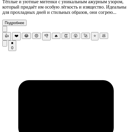
Тёплые и уютные митенки с уникальным ажурным узором,
который придаёт им особую лёгкость и изящество. Идеальны
для прохладных дней и стильных образов, они согрею...
Подробнее
👍
❤️
😂
😍
👎
🔥
👏
😮
🚀
⭐
💩
0