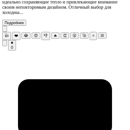
идеально сохраняющие тепло и привлекающие внимание
своим неповторимым дизайном. Отличный выбор для
холодны...
Подробнее
👍
❤️
😂
😍
👎
🔥
👏
😮
🚀
⭐
💩
0