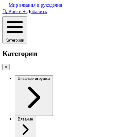
Skip
←
Мир вязания и рукоделия
to
🔍
Войти
+
Добавить
content
Категории
Категории
×
Вязаные игрушки
Вязание