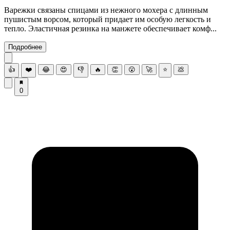
Варежки связаны спицами из нежного мохера с длинным
пушистым ворсом, который придает им особую легкость и
тепло. Эластичная резинка на манжете обеспечивает комф...
Подробнее
👍
❤️
😂
😍
👎
🔥
👏
😮
🚀
⭐
💩
0