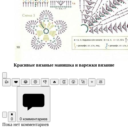
Красивые вязаные манишка и варежки вязание
👍
❤️
😂
😍
👎
🔥
👏
😮
🚀
⭐
💩
0
0 комментариев
Пока нет комментариев