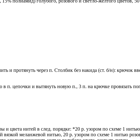
л, 15% полиамид) голубого, розового и светло-желтого цветов, 
нить и протянуть через п. Столбик без накида (ст. б/н): крючок в
о в п. цепочки и вытянуть но­вую п., 3 п. на крючке провязать по
ры и цвета нитей в след. по­рядке: *20 р. узором по схеме 1 нить
ной вяз­кой меланжевой нитью, 20 р. узором по схеме 1 нитью розо