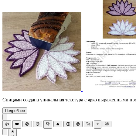
Спицами создана уникальная текстура с ярко выраженными пр
Подробнее
👍
❤️
😂
😍
👎
🔥
👏
😮
🚀
⭐
💩