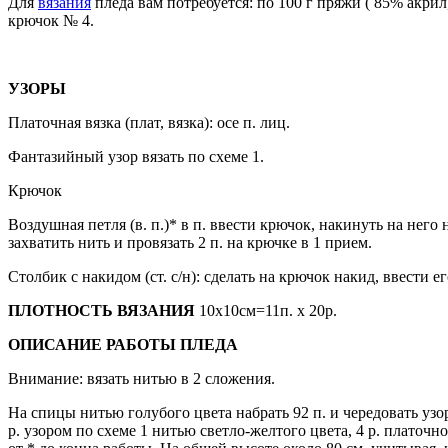
Для
вязания
пледа вам потребуется: по 100 г пряжи ( 85% акри
крючок № 4.
УЗОРЫ
Платочная вязка (плат, вязка): осе п. лиц.
Фантазийный узор вязать по схеме 1.
Крючок
Воздушная петля (в. п.)* в п. ввести крючок, накинуть на него 
захватить нить и провязать 2 п. на крючке в 1 прием.
Столбик с накидом (ст. с/н): сделать на крючок накид, ввести ег
ПЛОТНОСТЬ ВЯЗАНИЯ
10х10см=11п. х 20р.
ОПИСАНИЕ РАБОТЫ ПЛЕДА
Внимание: вязать нитью в 2 сло­жения.
На спицы нитью голубого цвета набрать 92 п. и чередовать узо­
р. узором по схеме 1 нитью свет­ло-желтого цвета, 4 р. платоч