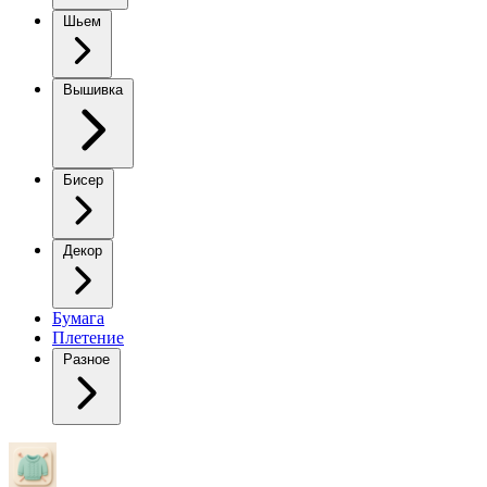
Шьем
Вышивка
Бисер
Декор
Бумага
Плетение
Разное
Красивый