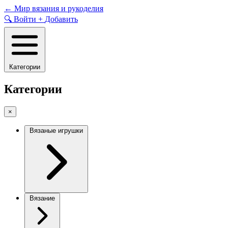
Skip
←
Мир вязания и рукоделия
to
🔍
Войти
+
Добавить
content
Категории
Категории
×
Вязаные игрушки
Вязание