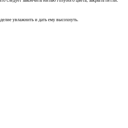
что следует закончить нитью голубого цвета, закрыть петли.
зделие увлажнить и дать ему высохнуть.