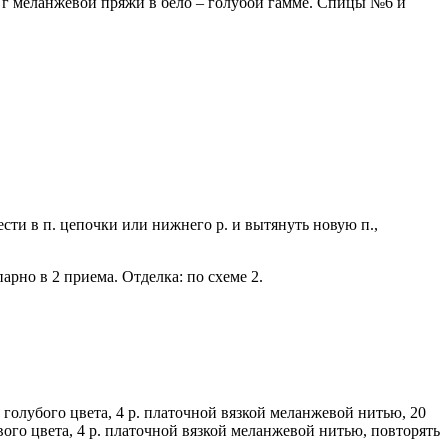
50 г меланжевой пряжи в бело – голубой гамме. Спицы №6 и
вести в п. цепочки или нижнего р. и вытянуть новую п.,
парно в 2 приема. Отделка: по схеме 2.
ю голубого цвета, 4 р. платочной вязкой меланжевой нитью, 20
вого цвета, 4 р. платочной вязкой ме­ланжевой нитью, повторять