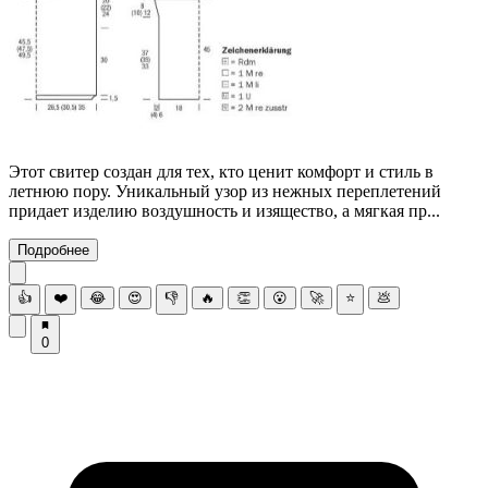
Этот свитер создан для тех, кто ценит комфорт и стиль в
летнюю пору. Уникальный узор из нежных переплетений
придает изделию воздушность и изящество, а мягкая пр...
Подробнее
👍
❤️
😂
😍
👎
🔥
👏
😮
🚀
⭐
💩
0