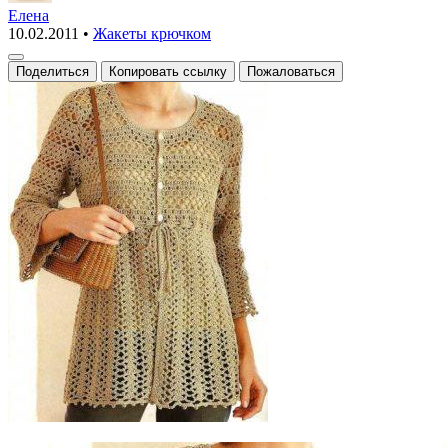
жакет
Елена
10.02.2011
•
Жакеты крючком
вязаный
крючком
Поделиться
Копировать ссылку
Пожаловаться