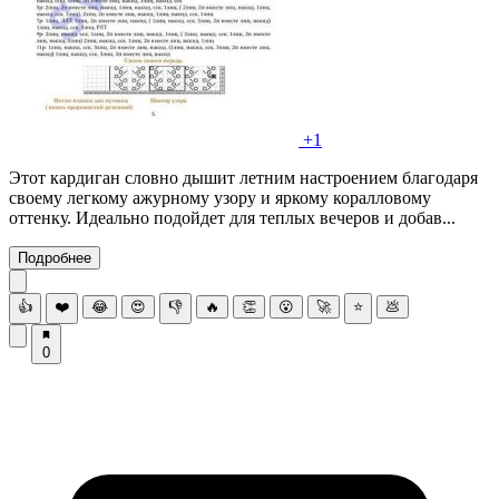
+1
Этот кардиган словно дышит летним настроением благодаря
своему легкому ажурному узору и яркому коралловому
оттенку. Идеально подойдет для теплых вечеров и добав...
Подробнее
👍
❤️
😂
😍
👎
🔥
👏
😮
🚀
⭐
💩
0