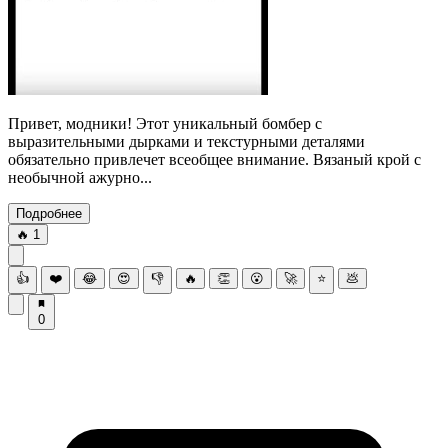
Привет, модники! Этот уникальный бомбер с
выразительными дырками и текстурными деталями
обязательно привлечет всеобщее внимание. Вязаный крой с
необычной ажурно...
Подробнее
🔥
1
👍
❤️
😂
😍
👎
🔥
👏
😮
🚀
⭐
💩
0