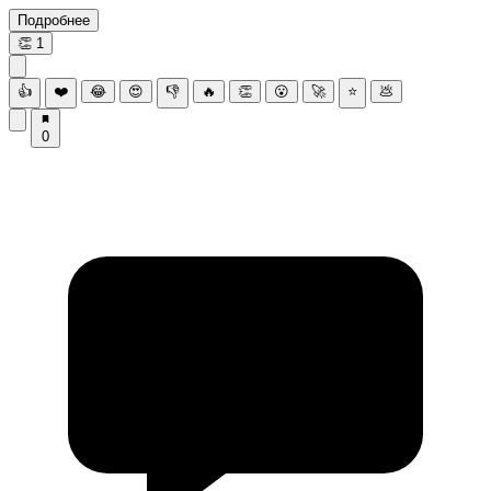
Подробнее
👏
1
👍
❤️
😂
😍
👎
🔥
👏
😮
🚀
⭐
💩
0