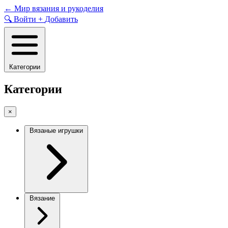
Skip
←
Мир вязания и рукоделия
to
🔍
Войти
+
Добавить
content
Категории
Категории
×
Вязаные игрушки
Вязание