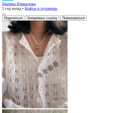
кардиган
Марина Измаилова
1 год назад
•
Кофты и пуловеры
с
ажурной
Поделиться
Копировать ссылку
Пожаловаться
вязкой
и
мягкими
цветочными
узорами,
создающими
эффект
нежности
и
изящества.