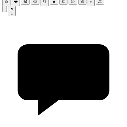
👍
❤️
😂
😍
👎
🔥
👏
😮
🚀
⭐
💩
1