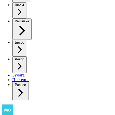
Шьем
Вышивка
Бисер
Декор
Бумага
Плетение
Разное
Кружевной