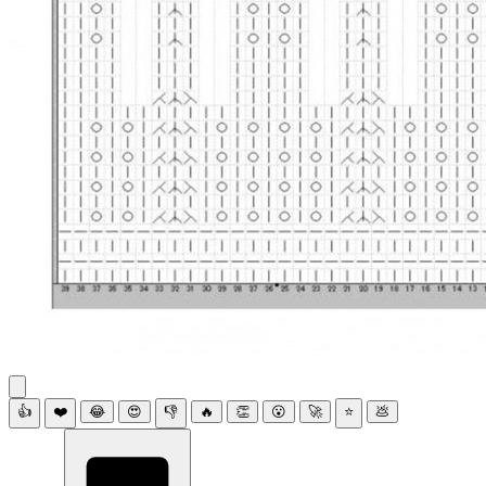
👍
❤️
😂
😍
👎
🔥
👏
😮
🚀
⭐
💩