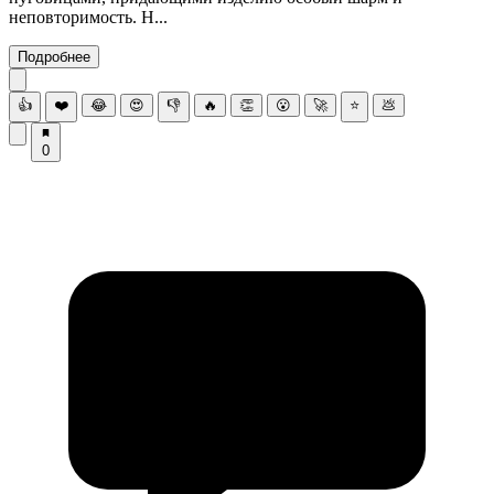
неповторимость. Н...
Подробнее
👍
❤️
😂
😍
👎
🔥
👏
😮
🚀
⭐
💩
0