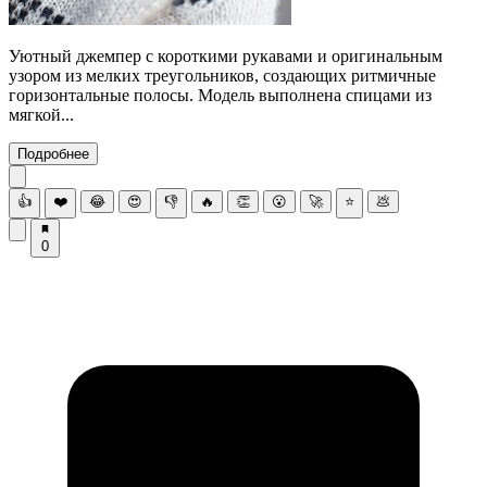
Уютный джемпер с короткими рукавами и оригинальным
узором из мелких треугольников, создающих ритмичные
горизонтальные полосы. Модель выполнена спицами из
мягкой...
Подробнее
👍
❤️
😂
😍
👎
🔥
👏
😮
🚀
⭐
💩
0