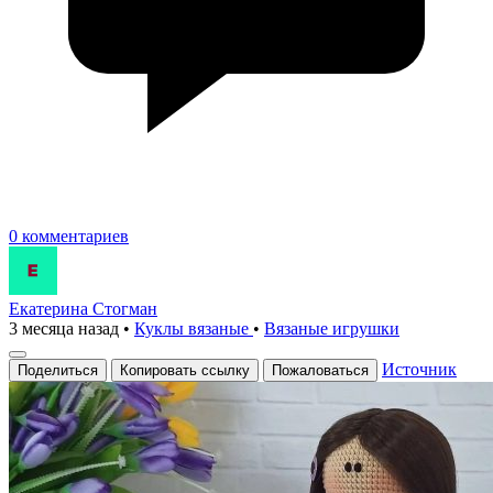
0 комментариев
Екатерина Стогман
3 месяца назад
•
Куклы вязаные
•
Вязаные игрушки
Источник
Поделиться
Копировать ссылку
Пожаловаться