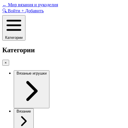
Skip
←
Мир вязания и рукоделия
to
🔍
Войти
+
Добавить
content
Категории
Категории
×
Вязаные игрушки
Вязание