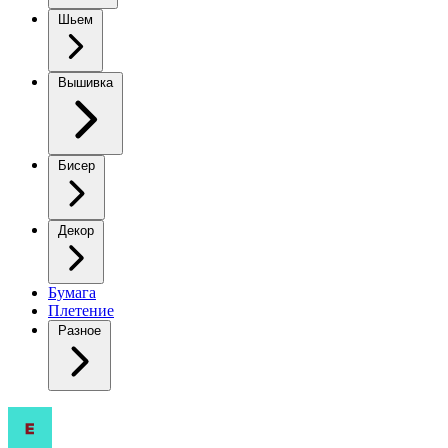
Шьем
Вышивка
Бисер
Декор
Бумага
Плетение
Разное
Милая