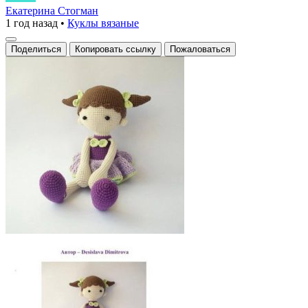
кукла-
Екатерина Стогман
1 год назад
•
Куклы вязаные
амигуруми
Поделиться
Копировать ссылку
Пожаловаться