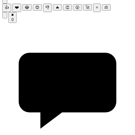
👍
❤️
😂
😍
👎
🔥
👏
😮
🚀
⭐
💩
0