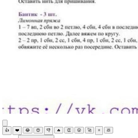
👍
❤️
😂
😍
👎
🔥
👏
😮
🚀
⭐
💩