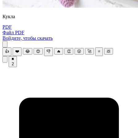
Куклa
PDF
Файл PDF
Войдите, чтобы скачать
👍
❤️
😂
😍
👎
🔥
👏
😮
🚀
⭐
💩
2