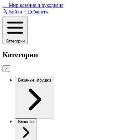
Skip
←
Мир вязания и рукоделия
to
🔍
Войти
+
Добавить
content
Категории
Категории
×
Вязаные игрушки
Вязание