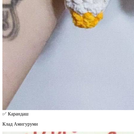
✅ Карандаш
Клад Амигуруми