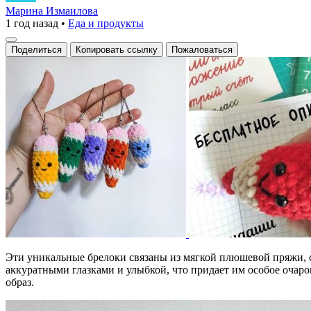
вязаные
Марина Измаилова
1 год назад
•
Еда и продукты
брелоки
с
Поделиться
Копировать ссылку
Пожаловаться
улыбками
Эти уникальные брелоки связаны из мягкой плюшевой пряжи, 
аккуратными глазками и улыбкой, что придает им особое очаро
образ.