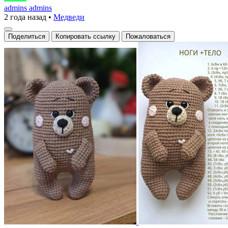
admins admins
2 года назад
•
Медведи
Поделиться
Копировать ссылку
Пожаловаться