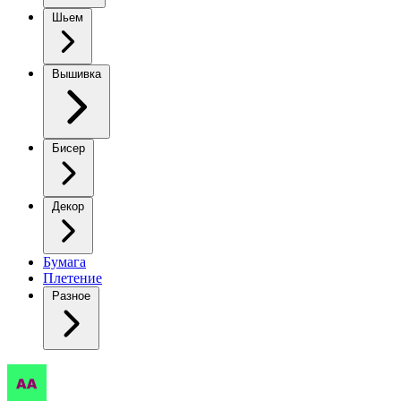
Шьем
Вышивка
Бисер
Декор
Бумага
Плетение
Разное
Мишка