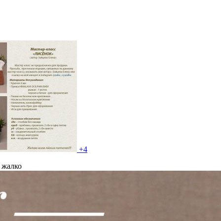
+4
 жалко