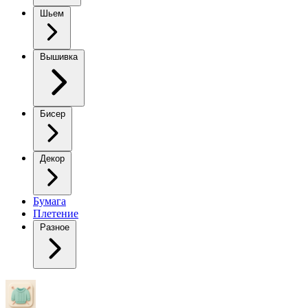
Шьем
Вышивка
Бисер
Декор
Бумага
Плетение
Разное
Мк