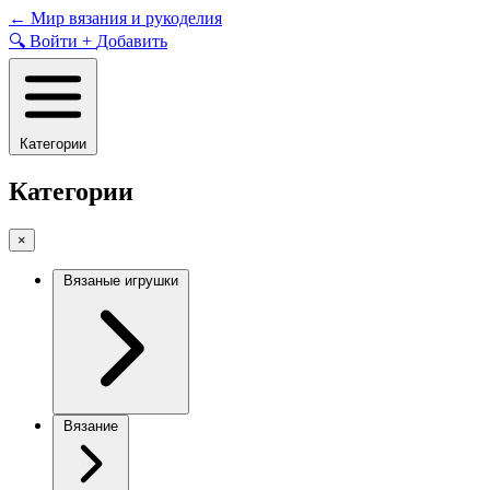
Skip
←
Мир вязания и рукоделия
to
🔍
Войти
+
Добавить
content
Категории
Категории
×
Вязаные игрушки
Вязание