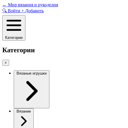
Skip
←
Мир вязания и рукоделия
to
🔍
Войти
+
Добавить
content
Категории
Категории
×
Вязаные игрушки
Вязание