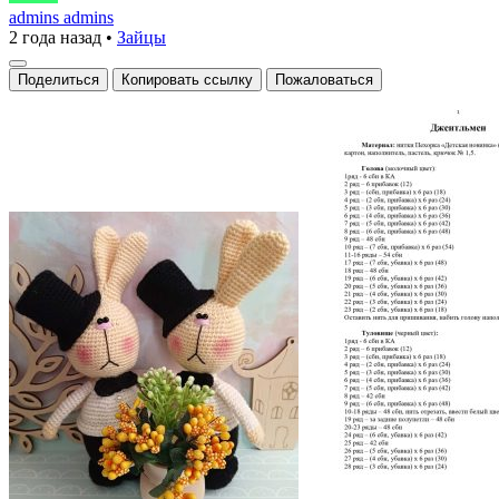
Зайка
admins admins
2 года назад
•
Зайцы
Джентльмен
Поделиться
Копировать ссылку
Пожаловаться