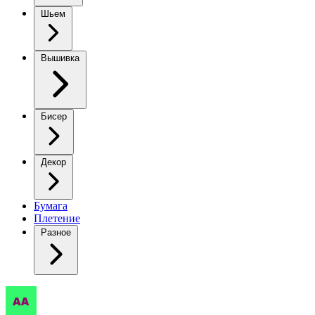
Шьем
Вышивка
Бисер
Декор
Бумага
Плетение
Разное
МК