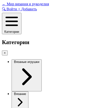
Skip
←
Мир вязания и рукоделия
to
🔍
Войти
+
Добавить
content
Категории
Категории
×
Вязаные игрушки
Вязание