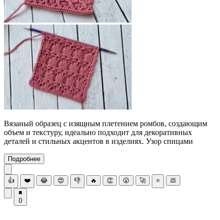
Вязаный образец с изящным плетением ромбов, создающим
объем и текстуру, идеально подходит для декоративных
деталей и стильных акцентов в изделиях. Узор спицами
Подробнее
👍
❤️
😂
😍
👎
🔥
👏
😮
🚀
⭐
💩
0