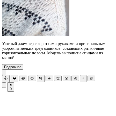
Уютный джемпер с короткими рукавами и оригинальным
узором из мелких треугольников, создающих ритмичные
горизонтальные полосы. Модель выполнена спицами из
мягкой...
Подробнее
👍
❤️
😂
😍
👎
🔥
👏
😮
🚀
⭐
💩
0