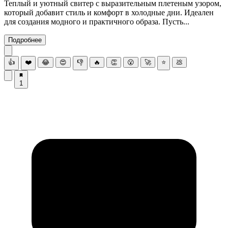
Теплый и уютный свитер с выразительным плетеным узором,
который добавит стиль и комфорт в холодные дни. Идеален
для создания модного и практичного образа. Пусть...
Подробнее
👍
❤️
😂
😍
👎
🔥
👏
😮
🚀
⭐
💩
1