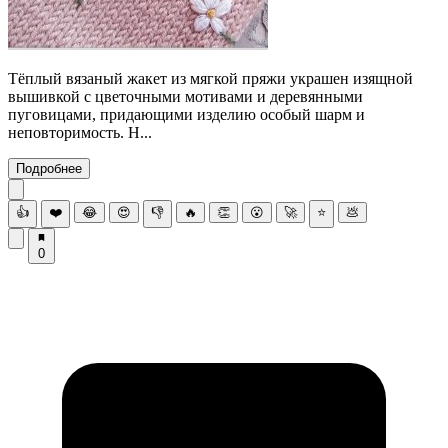
Тёплый вязаный жакет из мягкой пряжи украшен изящной
вышивкой с цветочными мотивами и деревянными
пуговицами, придающими изделию особый шарм и
неповторимость. Н...
Подробнее
👍
❤️
😂
😍
👎
🔥
👏
😮
🚀
⭐
💩
0