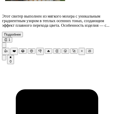
Этот свитер выполнен из мягкого мохера с уникальным
градиентным узором в теплых осенних тонах, создающим
эффект плавного перехода цвета. Особенность изделия — с...
Подробнее
👏
1
👍
❤️
😂
😍
👎
🔥
👏
😮
🚀
⭐
💩
0