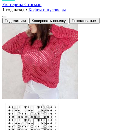
открытый
Екатерина Стогман
1 год назад
•
Кофты и пуловеры
вязаный
свитер
Поделиться
Копировать ссылку
Пожаловаться
с
крупной
сеткой
и
ярким
цветом