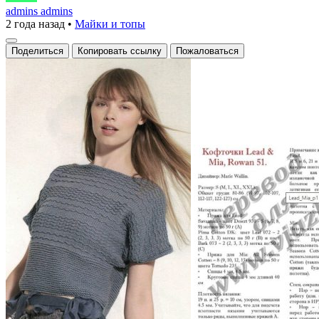
и
admins admins
2 года назад
•
Майки и топы
стильный
свитер
Поделиться
Копировать ссылку
Пожаловаться