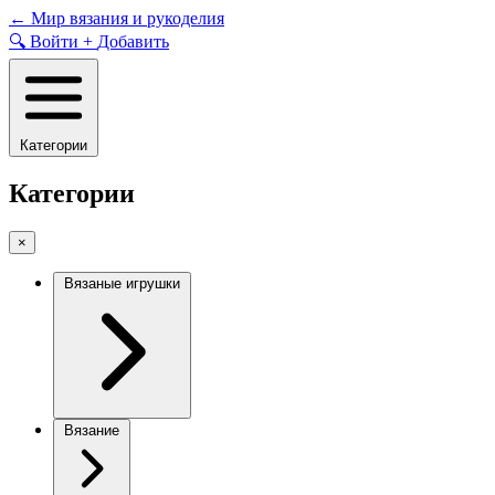
Skip
←
Мир вязания и рукоделия
to
🔍
Войти
+
Добавить
content
Категории
Категории
×
Вязаные игрушки
Вязание