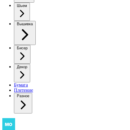
Шьем
Вышивка
Бисер
Декор
Бумага
Плетение
Разное
Мышка