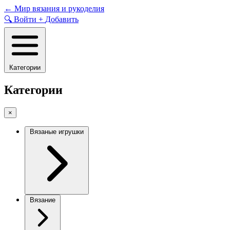
Skip
←
Мир вязания и рукоделия
to
🔍
Войти
+
Добавить
content
Категории
Категории
×
Вязаные игрушки
Вязание