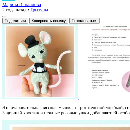
в
Марина Измаилова
2 года назад
•
Грызуны
смокинге:
маленький
Поделиться
Копировать ссылку
Пожаловаться
джентльмен
Эта очаровательная вязаная мышка, с трогательной улыбкой, г
Задорный хвостик и нежные розовые ушки добавляют ей особо