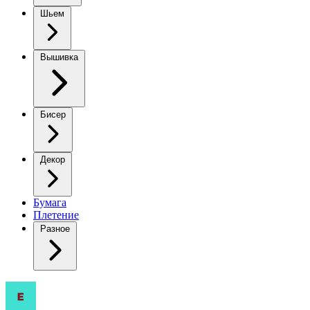
Шьем
Вышивка
Бисер
Декор
Бумага
Плетение
Разное
На