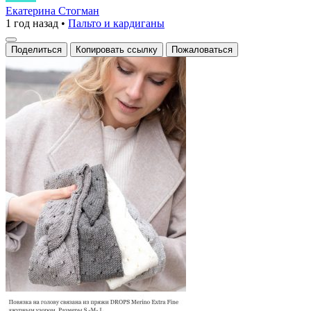
этом
Екатерина Стогман
1 год назад
•
Пальто и кардиганы
вдохновляющем
примере
Поделиться
Копировать ссылку
Пожаловаться
спицами
представлены
уютные
кардиганы
с
уникальным
переплетением
узоров.