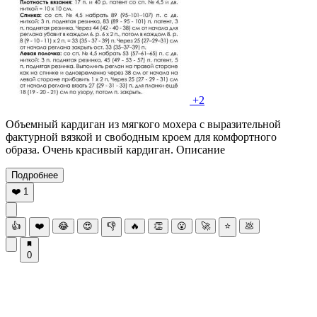
+2
Объемный кардиган из мягкого мохера с выразительной
фактурной вязкой и свободным кроем для комфортного
образа. Очень красивый кардиган. Описание
Подробнее
❤️
1
👍
❤️
😂
😍
👎
🔥
👏
😮
🚀
⭐
💩
0