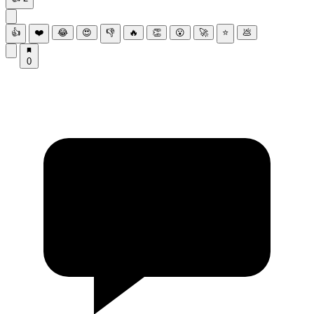
👍
❤️
😂
😍
👎
🔥
👏
😮
🚀
⭐
💩
0