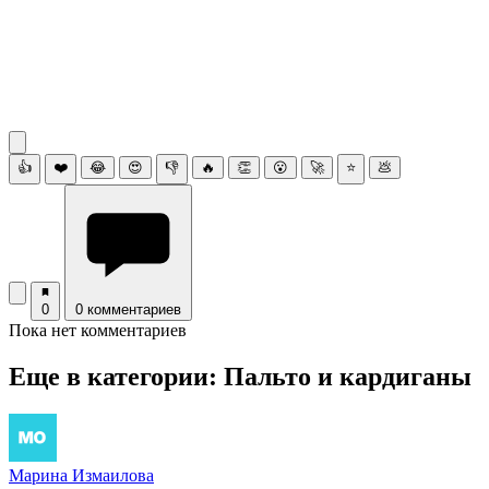
👍
❤️
😂
😍
👎
🔥
👏
😮
🚀
⭐
💩
0
0 комментариев
Пока нет комментариев
Еще в категории: Пальто и кардиганы
Марина Измаилова