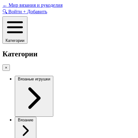
Skip
←
Мир вязания и рукоделия
to
🔍
Войти
+
Добавить
content
Категории
Категории
×
Вязаные игрушки
Вязание