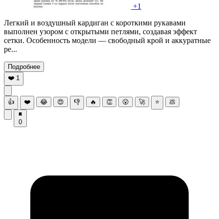
+1
Легкий и воздушный кардиган с короткими рукавами
выполнен узором с открытыми петлями, создавая эффект
сетки. Особенность модели — свободный крой и аккуратные
ре...
Подробнее
❤️
1
👍
❤️
😂
😍
👎
🔥
👏
😮
🚀
⭐
💩
0