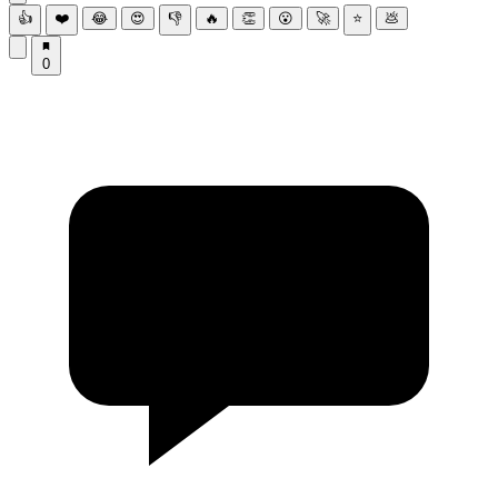
👍
❤️
😂
😍
👎
🔥
👏
😮
🚀
⭐
💩
0