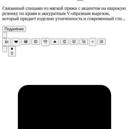
Связанный спицами из мягкой пряжи с акцентом на широкую
резинку по краям и аккуратным V-образным вырезом,
который придает изделию утонченность и современный сти...
Подробнее
👍
❤️
😂
😍
👎
🔥
👏
😮
🚀
⭐
💩
0