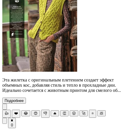
Эта жилетка с оригинальным плетением создает эффект
объемных кос, добавляя стиль и тепло в прохладные дни.
Идеально сочетается с животным принтом для смелого об...
Подробнее
👍
❤️
😂
😍
👎
🔥
👏
😮
🚀
⭐
💩
0