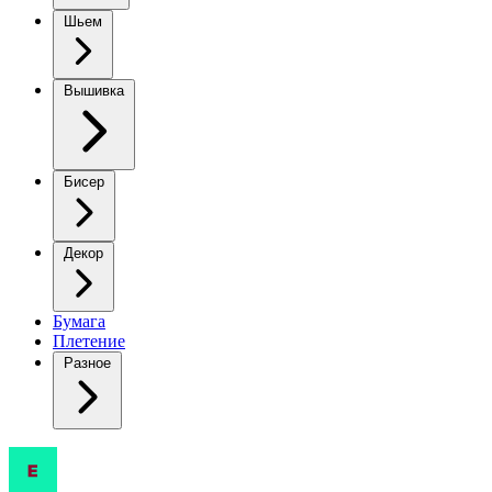
Шьем
Вышивка
Бисер
Декор
Бумага
Плетение
Разное
Невероятный