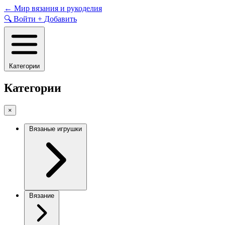
Skip
←
Мир вязания и рукоделия
to
🔍
Войти
+
Добавить
content
Категории
Категории
×
Вязаные игрушки
Вязание