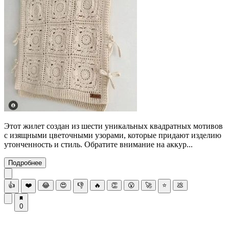
Этот жилет создан из шести уникальных квадратных мотивов
с изящными цветочными узорами, которые придают изделию
утонченность и стиль. Обратите внимание на аккур...
Подробнее
👍
❤️
😂
😍
👎
🔥
👏
😮
🚀
⭐
💩
0