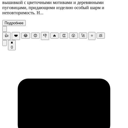
вышивкой с цветочными мотивами и деревянными
пуговицами, придающими изделию особый шарм и
неповторимость. Н...
Подробнее
👍
❤️
😂
😍
👎
🔥
👏
😮
🚀
⭐
💩
0