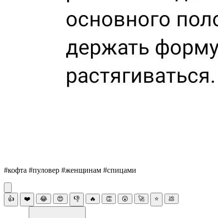
#кофта #пуловер #женщинам #спицами
👍
❤️
😂
😍
👎
🔥
👏
😮
🚀
⭐
💩