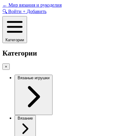
Skip
←
Мир вязания и рукоделия
to
🔍
Войти
+
Добавить
content
Категории
Категории
×
Вязаные игрушки
Вязание