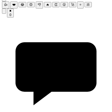
👍
❤️
😂
😍
👎
🔥
👏
😮
🚀
⭐
💩
0