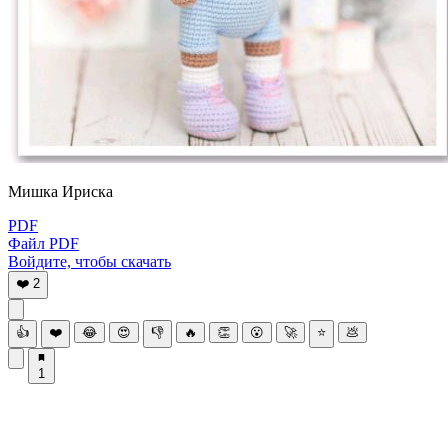
Мишка Ириска
PDF
Файл PDF
Войдите, чтобы скачать
❤️
2
👍
❤️
😂
😍
👎
🔥
👏
😮
🚀
⭐
💩
1