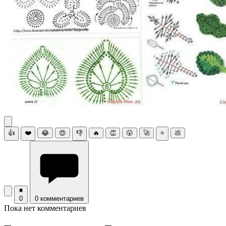
👍
❤️
😂
😍
👎
🔥
👏
😮
🚀
⭐
💩
0
0 комментариев
Пока нет комментариев