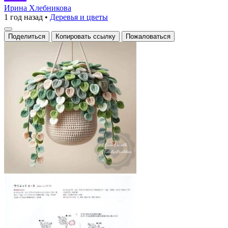
кашпо
Ирина Хлебникова
1 год назад
•
Деревья и цветы
с
вязанными
Поделиться
Копировать ссылку
Пожаловаться
листьями.