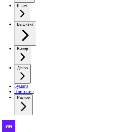
Шьем
Вышивка
Бисер
Декор
Бумага
Плетение
Разное
Очаровательный