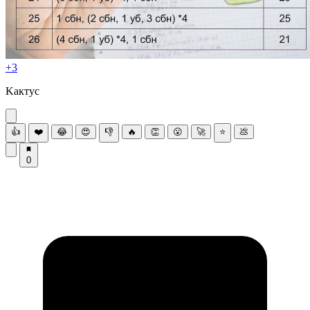
+3
Κактуc
👍
❤️
😂
😍
👎
🔥
👏
😮
🚀
⭐
💩
0