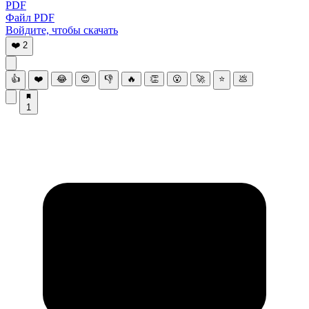
PDF
Файл PDF
Войдите, чтобы скачать
❤️
2
👍
❤️
😂
😍
👎
🔥
👏
😮
🚀
⭐
💩
1