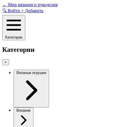
Skip
←
Мир вязания и рукоделия
to
🔍
Войти
+
Добавить
content
Категории
Категории
×
Вязаные игрушки
Вязание