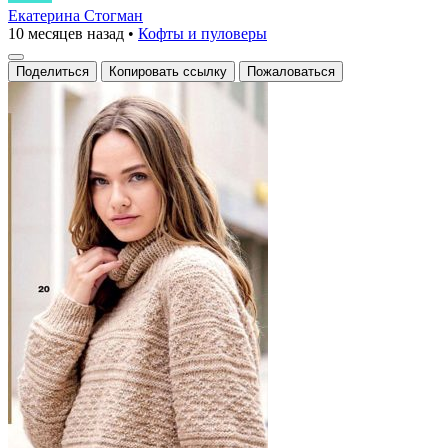
объемный
Екатерина Стогман
10 месяцев назад
•
Кофты и пуловеры
свитер
с
Поделиться
Копировать ссылку
Пожаловаться
уютным
высоким
воротником
и
уникальной
текстурой
вязки,
создающей
эффект
мягких
волн,
подчеркнутых
гармоничными