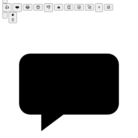
👍
❤️
😂
😍
👎
🔥
👏
😮
🚀
⭐
💩
0