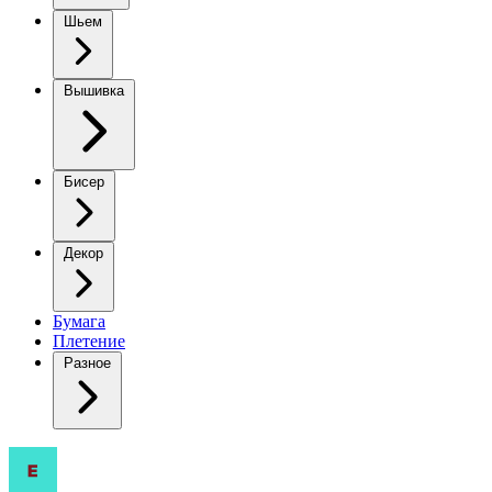
Шьем
Вышивка
Бисер
Декор
Бумага
Плетение
Разное
Очаровательный