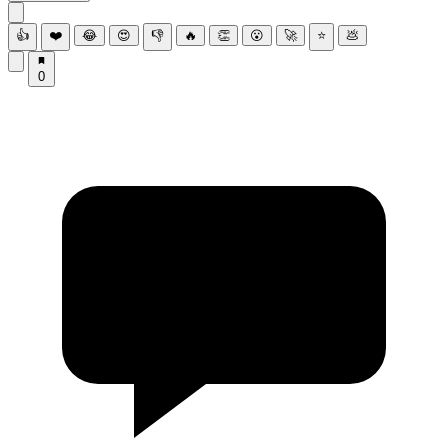
👍
❤️
😂
😍
👎
🔥
👏
😮
🚀
⭐
💩
0