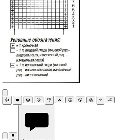
👍
❤️
😂
😍
👎
🔥
👏
😮
🚀
⭐
💩