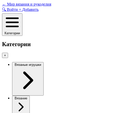
Skip
←
Мир вязания и рукоделия
to
🔍
Войти
+
Добавить
content
Категории
Категории
×
Вязаные игрушки
Вязание