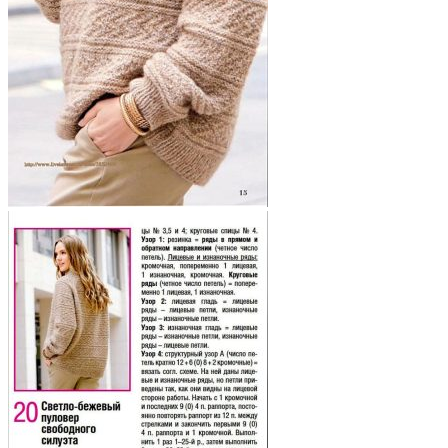
переплетениями
и
рельефными
линиями.