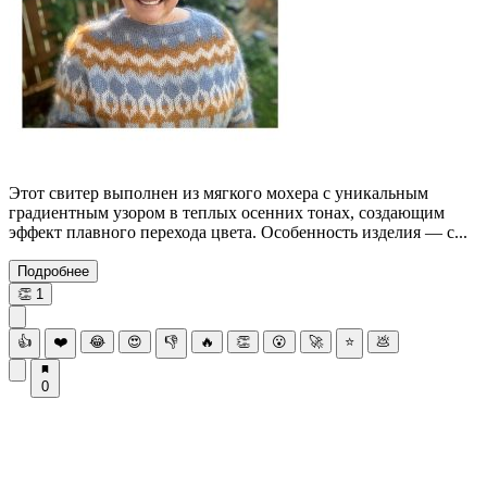
Этот свитер выполнен из мягкого мохера с уникальным
градиентным узором в теплых осенних тонах, создающим
эффект плавного перехода цвета. Особенность изделия — с...
Подробнее
👏
1
👍
❤️
😂
😍
👎
🔥
👏
😮
🚀
⭐
💩
0