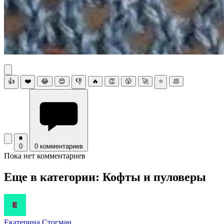
👍
❤️
😂
😍
👎
🔥
👏
😮
🚀
⭐
💩
0
0 комментариев
Пока нет комментариев
Еще в категории: Кофты и пуловеры
Екатерина Стогман