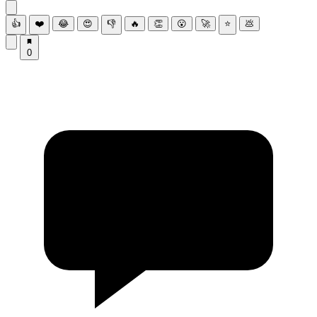
👍
❤️
😂
😍
👎
🔥
👏
😮
🚀
⭐
💩
0