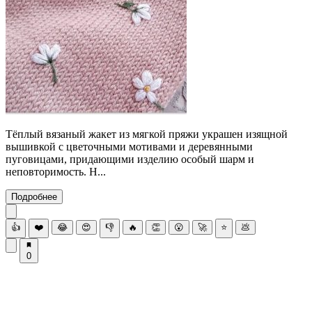
Тёплый вязаный жакет из мягкой пряжи украшен изящной
вышивкой с цветочными мотивами и деревянными
пуговицами, придающими изделию особый шарм и
неповторимость. Н...
Подробнее
👍
❤️
😂
😍
👎
🔥
👏
😮
🚀
⭐
💩
0