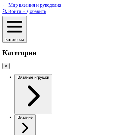
Skip
←
Мир вязания и рукоделия
to
🔍
Войти
+
Добавить
content
Категории
Категории
×
Вязаные игрушки
Вязание