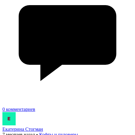
0 комментариев
Екатерина Стогман
7 месяцев назад
•
Кофты и пуловеры