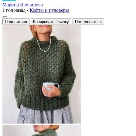
образ
Марина Измаилова
1 год назад
•
Кофты и пуловеры
представлен
уютным
Поделиться
Копировать ссылку
Пожаловаться
свитером
из
мохера
с
ажурной
вязкой.