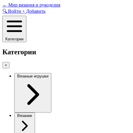
Skip
←
Мир вязания и рукоделия
to
🔍
Войти
+
Добавить
content
Категории
Категории
×
Вязаные игрушки
Вязание