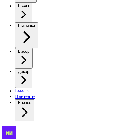
Шьем
Вышивка
Бисер
Декор
Бумага
Плетение
Разное
Очаровательный