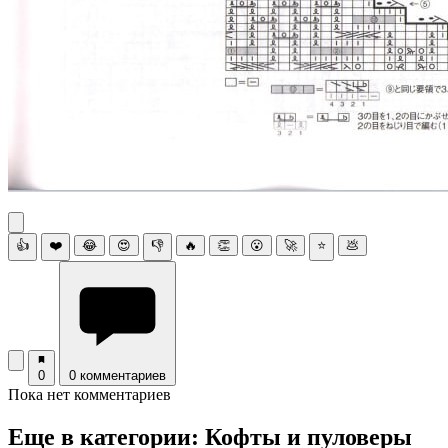
👍
❤️
😂
😍
👎
🔥
👏
😮
🚀
⭐
💩
0
0 комментариев
Пока нет комментариев
Еще в категории: Кофты и пуловеры