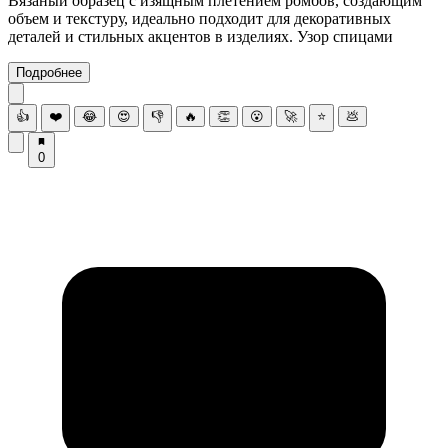
Вязаный образец с изящным плетением ромбов, создающим
объем и текстуру, идеально подходит для декоративных
деталей и стильных акцентов в изделиях. Узор спицами
Подробнее
👍
❤️
😂
😍
👎
🔥
👏
😮
🚀
⭐
💩
0