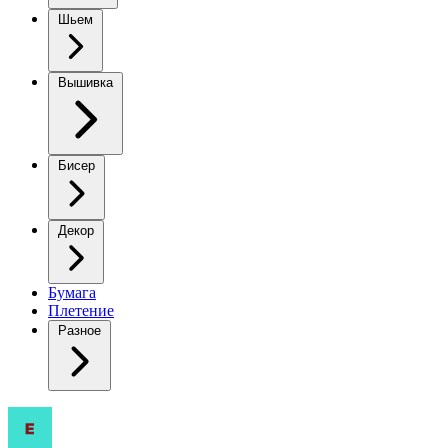
Шьем
Вышивка
Бисер
Декор
Бумага
Плетение
Разное
Очаровательный