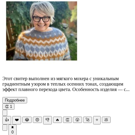
Этот свитер выполнен из мягкого мохера с уникальным
градиентным узором в теплых осенних тонах, создающим
эффект плавного перехода цвета. Особенность изделия — с...
Подробнее
👏
1
👍
❤️
😂
😍
👎
🔥
👏
😮
🚀
⭐
💩
0