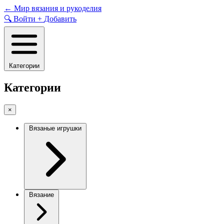
Skip
←
Мир вязания и рукоделия
to
🔍
Войти
+
Добавить
content
Категории
Категории
×
Вязаные игрушки
Вязание