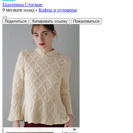
вязаный
Екатерина Стогман
9 месяцев назад
•
Кофты и пуловеры
свитер
с
Поделиться
Копировать ссылку
Пожаловаться
изысканными
узорами
и
объемной
текстурой.