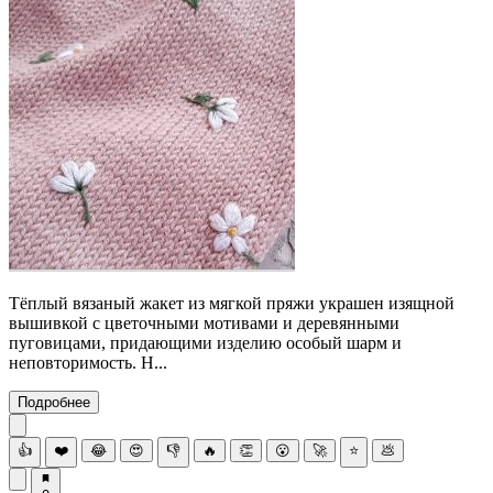
Тёплый вязаный жакет из мягкой пряжи украшен изящной
вышивкой с цветочными мотивами и деревянными
пуговицами, придающими изделию особый шарм и
неповторимость. Н...
Подробнее
👍
❤️
😂
😍
👎
🔥
👏
😮
🚀
⭐
💩