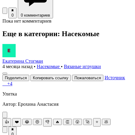
0
0 комментариев
Пока нет комментариев
Еще в категории: Насекомые
Екатерина Стогман
4 месяца назад
•
Насекомые
•
Вязаные игрушки
Источник
Поделиться
Копировать ссылку
Пожаловаться
+4
Улиткa
Автоp: Εрохина Анacтacия
👍
❤️
😂
😍
👎
🔥
👏
😮
🚀
⭐
💩
0