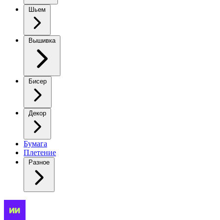
Шьем
Вышивка
Бисер
Декор
Бумага
Плетение
Разное
Очаровательный