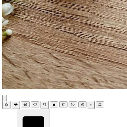
👍
❤️
😂
😍
👎
🔥
👏
😮
🚀
⭐
💩