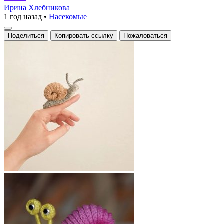
вязаный
Ирина Хлебникова
1 год назад
•
Насекомые
улитка,
выполненный
Поделиться
Копировать ссылку
Пожаловаться
с
любовью
и
вниманием
к
деталям.