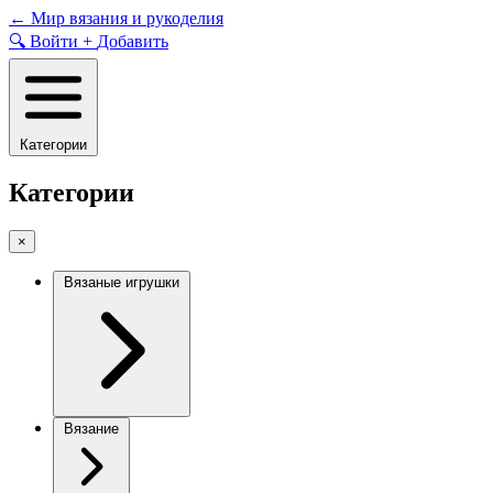
Skip
←
Мир вязания и рукоделия
to
🔍
Войти
+
Добавить
content
Категории
Категории
×
Вязаные игрушки
Вязание