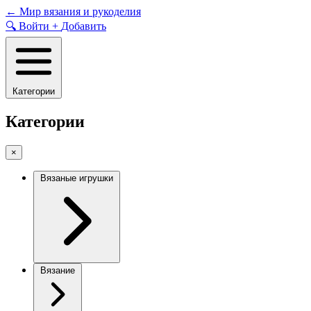
Skip
←
Мир вязания и рукоделия
to
🔍
Войти
+
Добавить
content
Категории
Категории
×
Вязаные игрушки
Вязание