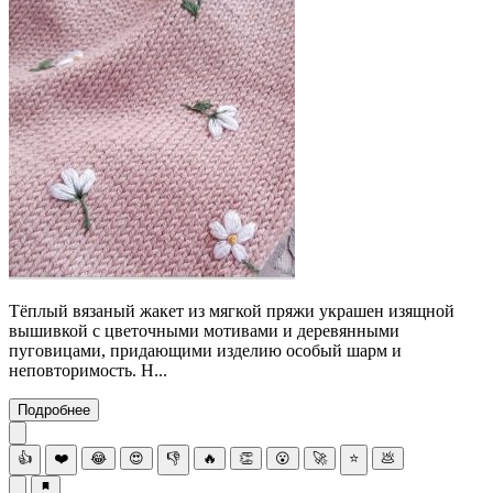
Тёплый вязаный жакет из мягкой пряжи украшен изящной
вышивкой с цветочными мотивами и деревянными
пуговицами, придающими изделию особый шарм и
неповторимость. Н...
Подробнее
👍
❤️
😂
😍
👎
🔥
👏
😮
🚀
⭐
💩