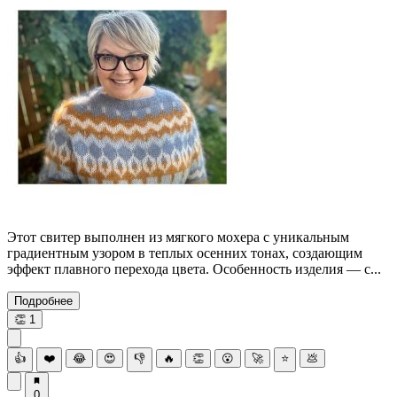
Этот свитер выполнен из мягкого мохера с уникальным
градиентным узором в теплых осенних тонах, создающим
эффект плавного перехода цвета. Особенность изделия — с...
Подробнее
👏
1
👍
❤️
😂
😍
👎
🔥
👏
😮
🚀
⭐
💩
0