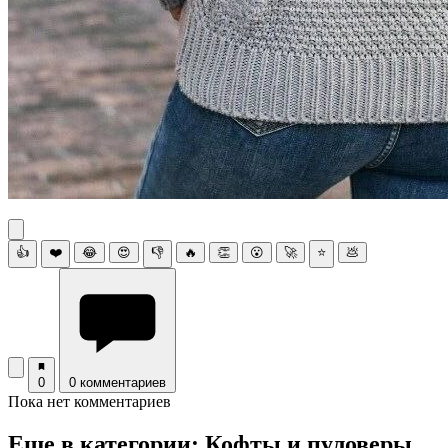
👍
❤️
😂
😍
👎
🔥
👏
😮
🚀
⭐
💩
0
0 комментариев
Пока нет комментариев
Еще в категории: Кофты и пуловеры