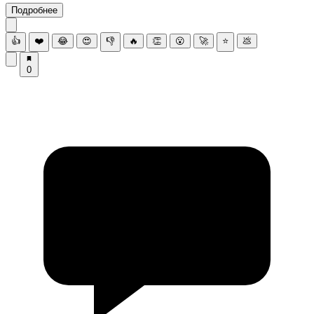
Подробнее
👍
❤️
😂
😍
👎
🔥
👏
😮
🚀
⭐
💩
0