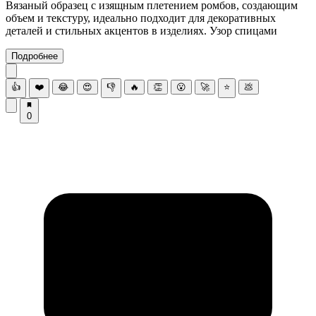
Вязаный образец с изящным плетением ромбов, создающим
объем и текстуру, идеально подходит для декоративных
деталей и стильных акцентов в изделиях. Узор спицами
Подробнее
👍
❤️
😂
😍
👎
🔥
👏
😮
🚀
⭐
💩
0