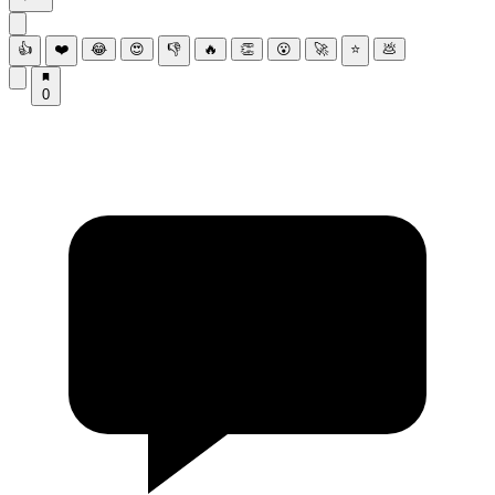
👍
❤️
😂
😍
👎
🔥
👏
😮
🚀
⭐
💩
0