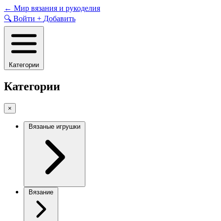
Skip
←
Мир вязания и рукоделия
to
🔍
Войти
+
Добавить
content
Категории
Категории
×
Вязаные игрушки
Вязание