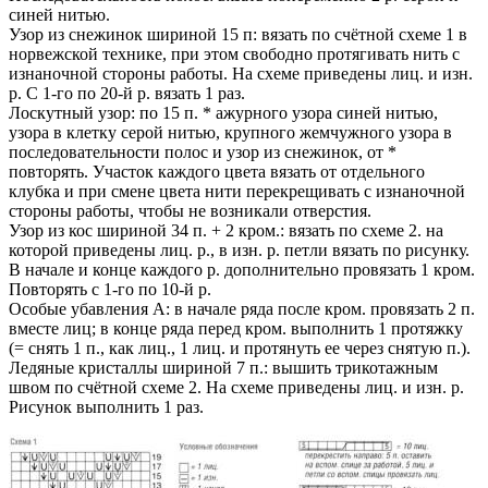
синей нитью.
Узор из снежинок шириной 15 п: вязать по счётной схеме 1 в
норвежской технике, при этом свободно протягивать нить с
изнаночной стороны работы. На схеме приведены лиц. и изн.
р. С 1-го по 20-й р. вязать 1 раз.
Лоскутный узор: по 15 п. * ажурного узора синей нитью,
узора в клетку серой нитью, крупного жемчужного узора в
последовательности полос и узор из снежинок, от *
повторять. Участок каждого цвета вязать от отдельного
клубка и при смене цвета нити перекрещивать с изнаночной
стороны работы, чтобы не возникали отверстия.
Узор из кос шириной 34 п. + 2 кром.: вязать по схеме 2. на
которой приведены лиц. р., в изн. р. петли вязать по рисунку.
В начале и конце каждого р. дополнительно провязать 1 кром.
Повторять с 1-го по 10-й р.
Особые убавления А: в начале ряда после кром. провязать 2 п.
вместе лиц; в конце ряда перед кром. выполнить 1 протяжку
(= снять 1 п., как лиц., 1 лиц. и протянуть ее через снятую п.).
Ледяные кристаллы шириной 7 п.: вышить трикотажным
швом по счётной схеме 2. На схеме приведены лиц. и изн. р.
Рисунок выполнить 1 раз.