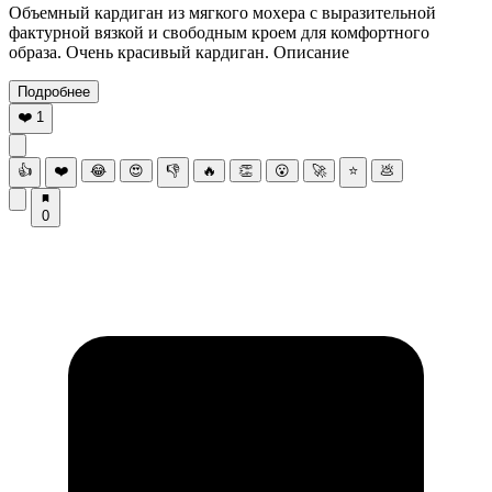
Объемный кардиган из мягкого мохера с выразительной
фактурной вязкой и свободным кроем для комфортного
образа. Очень красивый кардиган. Описание
Подробнее
❤️
1
👍
❤️
😂
😍
👎
🔥
👏
😮
🚀
⭐
💩
0