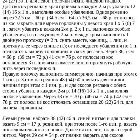
24 (27) 30 п. для левой полочки вязать лицевой гладью.
Для скосов реглана у края проймы в каждом 2-м р. убавить 12
(14) 16 х 1 п., выполняя особые убавления. Одновременно
через 32.5 см = 60 р. (34.5 см = 64 р.) 36,5 см = 68 р. от полосы
из кос закрыть для выреза горловины у левого края 1 х 5 (6) 7
п., затем убавить в каждом 2-м р. 2 х 1 п., выполняя особые
убавления, и в следующем 2-м р. между кром выполнить 1
двойную протяжку (= 2 п. снять вместе, как лиц., 1 лиц. и
протянуть ее через снятые п.); от последнего убавления по 1 п.
относятся к вырезу горловины и скосу реглана. Через 36,5 см
= 68 р. (39 см = 72 р.) 41 см = 76 р. от полосы из кос
оставшиеся 3 п. провязать вместе лиц. и протянуть рабочую
нить через последнюю п.
Правую полочку выполнить симметрично, начиная при этом с
1 изн. р. Затем на средних 48 (54) 60 п вязать для спинки,
начиная при этом с 1 изн. р., и для скосов реглана с обеих
сторон убавить в каждом 2-м р. 14 (16) 18 x 1 п., выполняя
особые убавления. Через 38 см = 70 р. (40 см = 74 р.) 42 см =
78 р. от полосы из кос отложить оставшиеся 20 (22) 24 п. для
выреза горловины.
Левый рукав: набрать 38 (42) 46 п. синей нитью и для планки
вязать 9 см = 17 р. резинкой, при этом после 1-го изн. р. вязать
последовательностью полос. Далее вязать лиц. гладью серой
нитью. Через 29 см = 54 р. от планки закрыть для скосов