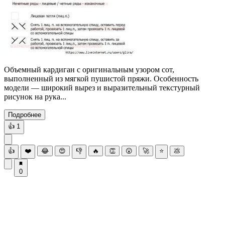
Объемный кардиган с оригинальным узором сот,
выполненный из мягкой пушистой пряжи. Особенность
модели — широкий вырез и выразительный текстурный
рисунок на рука...
Подробнее
👍
1
👍
❤️
😂
😍
👎
🔥
👏
😮
🚀
⭐
💩
0