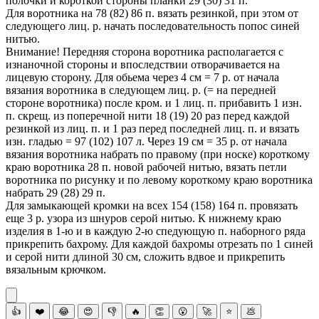
полочки и короткой стороны планки 29 (30) 31 п.
Для воротника на 78 (82) 86 п. вязать резинкой, при этом от
следующего лиц. р. начать последовательность попос синей
нитью.
Внимание! Передняя сторона воротника располагается с
изнаночной стороны и впоследствии отворачивается на
лицевую сторону. Для обьема через 4 см = 7 р. от начала
вязания воротника в следующем лиц. р. (= на передней
стороне воротника) после кром. и 1 лиц. п. прибавить 1 изн.
п. скрещ. из поперечной нити 18 (19) 20 раз перед каждой
резинкой из лиц. п. и 1 раз перед последней лиц. п. и вязать
изн. гладью = 97 (102) 107 л. Через 19 см = 35 р. от начала
вязания воротника набрать по правому (при носке) короткому
краю воротника 28 п. новой рабочей нитью, вязать петли
воротника по рисунку и по левому короткому краю воротника
набрать 29 (28) 29 п.
Для замыкающей кромки на всех 154 (158) 164 п. провязать
еще 3 р. узора из шнуров серой нитью. К нижнему краю
изделия в 1-ю и в каждую 2-ю спедующую п. наборного ряда
прикрепить бахрому. Для каждой бахромы отрезать по 1 синей
и серой нити длиной 30 см, сложить вдвое и прикрепить
вязальным крючком.
👍
❤️
😂
😍
👎
🔥
👏
😮
🚀
⭐
💩