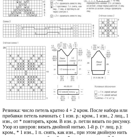
Резинка: число петель кратно 4 + 2 кром. После набора или
прибавки петель начинать с 1 изн. р.: кром., 1 изн., 2 лиц., 1
изн., от * повторять, кром. В изн. р. петли вязать по рисунку.
Узор из шнуров: вязать двойной нитью. 1-й р. (= лиц. р.):
кром., * 1 изн., 1 п. снять, как изн., при этом двойную нить