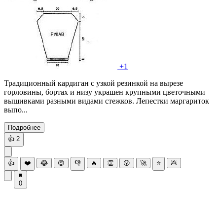
+1
Традиционный кардиган с узкой резинкой на вырезе
горловины, бортах и низу украшен крупными цветочными
вышивками разными видами стежков. Лепестки маргариток
выпо...
Подробнее
👍
2
👍
❤️
😂
😍
👎
🔥
👏
😮
🚀
⭐
💩
0