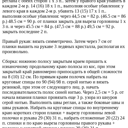
реглана с обеих сторон 1 х 3 п.. затем у правого края убавить в
каждом 2-м р. 14 (16) 18 х 1 п., выполняя особые убавления: у
левого края в каждом 2-м р. убавить 13 (15) 17 х 1 п..
выполняя особые убавления: через 44,5 см = 82 р. (46.5 см = 86
р.) 48.5 см = 90 р. от планки закрыть для выреза горловины 1 х
3 п. и через 45.5 см = 84 р. (47,5 см = 88 р.) 49,5 см = 92 р.
закрыть последние 2 п.
Правый рукав: вязать симметрично. Затем через 7 см от
планки вышить на рукаве 3 ледяных кристалла, располагая их
произвольно.
Сборка: нижнюю полосу закрытым краем пришить к
изнаночному продольному краю полосы из кос, при этом
закрытый край равномерно припосадить в общей сложности
на 8 (10) 12 см. По прямым краям полочек набрать на
круговые спицы по 90 (94) 98 п. серой нитью и вязать
резинкой, при этом от следующего лиц. р. начать
последовательность полос синей нитью. Через 2,5 см = 5 р. от
начала вязания планки провязать еще 3 р. узора из шнуров
серой нитью. Выполнить швы реглан, а также боковые швы и
швы рукавов. Набрать на круговые спицы по внутреннему
краю коротких сторон планки + вырезу горловины левой
полочки и рукава 29 (30) 31 п., набрать отложенные 20 (22) 24
п. спинки и по краю выреза горловины правого рукава +