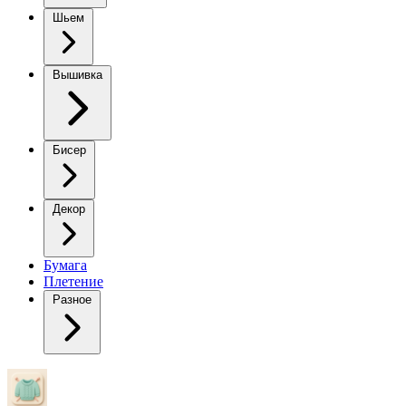
Шьем
Вышивка
Бисер
Декор
Бумага
Плетение
Разное
Пальто