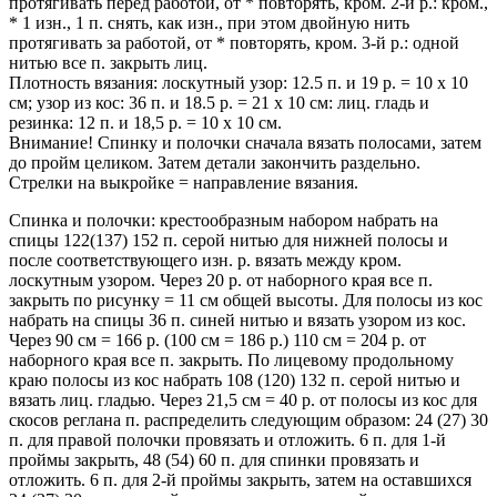
протягивать перед работой, от * повторять, кром. 2-й р.: кром.,
* 1 изн., 1 п. снять, как изн., при этом двойную нить
протягивать за работой, от * повторять, кром. 3-й р.: одной
нитью все п. закрыть лиц.
Плотность вязания: лоскутный узор: 12.5 п. и 19 p. = 10 х 10
см; узор из кос: 36 п. и 18.5 р. = 21 х 10 см: лиц. гладь и
резинка: 12 п. и 18,5 р. = 10 х 10 см.
Внимание! Спинку и полочки сначала вязать полосами, затем
до пройм целиком. Затем детали закончить раздельно.
Стрелки на выкройке = направление вязания.
Спинка и полочки: крестообразным набором набрать на
спицы 122(137) 152 п. серой нитью для нижней полосы и
после соответствующего изн. р. вязать между кром.
лоскутным узором. Через 20 р. от наборного края все п.
закрыть по рисунку = 11 см общей высоты. Для полосы из кос
набрать на спицы 36 п. синей нитью и вязать узором из кос.
Через 90 см = 166 р. (100 см = 186 р.) 110 см = 204 р. от
наборного края все п. закрыть. По лицевому продольному
краю полосы из кос набрать 108 (120) 132 п. серой нитью и
вязать лиц. гладью. Через 21,5 см = 40 р. от полосы из кос для
скосов реглана п. распределить следующим образом: 24 (27) 30
п. для правой полочки провязать и отложить. 6 п. для 1-й
проймы закрыть, 48 (54) 60 п. для спинки провязать и
отложить. 6 п. для 2-й проймы закрыть, затем на оставшихся