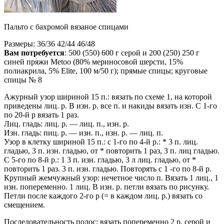
Пальто с бахромой вязаное спицами
Размеры: 36/36 42/44 46/48
Вам потребуется
: 500 (550) 600 г серой и 200 (250) 250 г
синей пряжи Metoo (80% мериносовой шерсти, 15%
полиакрила, 5% Elite, 100 м/50 г); прямые спицы; круговые
спицы № 8
Ажурный узор шириной 15 п.: вязать по схеме 1, на которой
приведены лиц. р. В изн. р. все п. и накиды вязать изн. С 1-го
по 20-й р вязать 1 раз.
Лиц. гладь: лиц. р. — лиц. п., изн. р.
Изн. гладь: пиц. р. — изн. п., изн. р. — лиц. п.
Узор в клетку шириной 15 п.: с 1-го по 4-й р.: * 3 п. лиц.
гладью, 3 п. изн. гладью, от * повторить 1 раз, 3 п. лиц гладью.
С 5-го по 8-й р.: 1 3 п. изн. гладью, 3 л лиц. гладью, от *
повторить 1 раз. 3 п. изн. гладью. Повторять с 1 -го по 8-й р.
Крупный жемчужный узор: нечетное число п. Вязать 1 лиц., 1
изн. попеременно. 1 лиц. В изн. р. петли вязать по рисунку.
Петли после каждого 2-го р (= в каждом лиц. р.) вязать со
смещением.
Последовательность полос: вязать попеременно 2 р. серой и