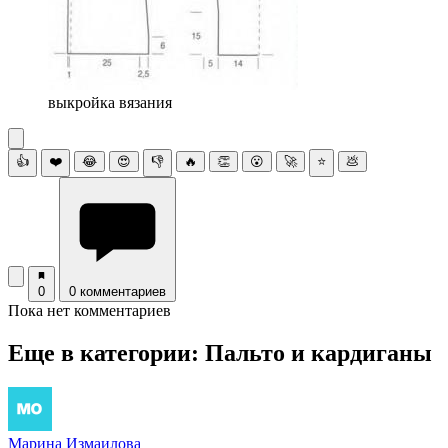
выкройка вязания
👍
❤️
😂
😍
👎
🔥
👏
😮
🚀
⭐
💩
0
0 комментариев
Пока нет комментариев
Еще в категории: Пальто и кардиганы
Марина Измаилова