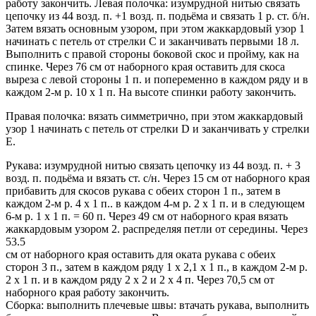
работу закончить. Левая полочка: изумрудной нитью связать
цепочку из 44 возд. п. +1 возд. п. подьёма и связать 1 р. ст. б/н.
Затем вязать основным узором, при этом жаккардовый узор 1
начинать с петель от стрелки С и заканчивать первыми 18 л.
Выполнить с правой стороны боковой скос и пройму, как на
спинке. Через 76 см от наборного края оставить для скоса
выреза с левой стороны 1 п. и попеременно в каждом ряду и в
каждом 2-м р. 10 х 1 п. На высоте спинки работу закончить.
Правая полочка: вязать симметрично, при этом жаккардовый
узор 1 начинать с петель от стрелки D и заканчивать у стрелки
Е.
Рукава: изумрудной нитью связать цепочку из 44 возд. п. + 3
возд. п. подьёма и вязать ст. с/н. Через 15 см от наборного края
прибавить для скосов рукава с обеих сторон 1 п., затем в
каждом 2-м р. 4 х 1 п.. в каждом 4-м р. 2 х 1 п. и в следующем
6-м р. 1 х 1 п. = 60 п. Через 49 см от наборного края вязать
жаккардовым узором 2. распределяя петли от середины. Через
53.5
см от наборного края оставить для оката рукава с обеих
сторон 3 п., затем в каждом ряду 1 х 2,1 х 1 п., в каждом 2-м р.
2 х 1 п. и в каждом ряду 2 х 2 и 2 х 4 п. Через 70,5 см от
наборного края работу закончить.
Сборка: выполнить плечевые швы: втачать рукава, выполнить