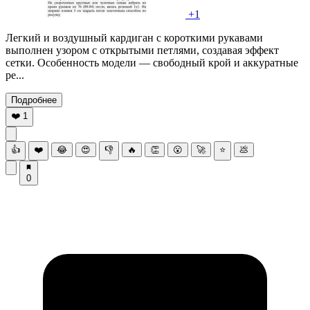
+1
Легкий и воздушный кардиган с короткими рукавами
выполнен узором с открытыми петлями, создавая эффект
сетки. Особенность модели — свободный крой и аккуратные
ре...
Подробнее
❤️
1
👍
❤️
😂
😍
👎
🔥
👏
😮
🚀
⭐
💩
0