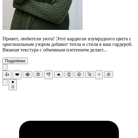
Привет, любители уюта! Этот кардиган изумрудного цвета с
оригинальным узором добавит тепла и стиля в ваш гардероб.
Вязаная текстура с объемным плетением делает...
Подробнее
👍
❤️
😂
😍
👎
🔥
👏
😮
🚀
⭐
💩
0