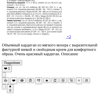
+2
Объемный кардиган из мягкого мохера с выразительной
фактурной вязкой и свободным кроем для комфортного
образа. Очень красивый кардиган. Описание
Подробнее
❤️
1
👍
❤️
😂
😍
👎
🔥
👏
😮
🚀
⭐
💩
0