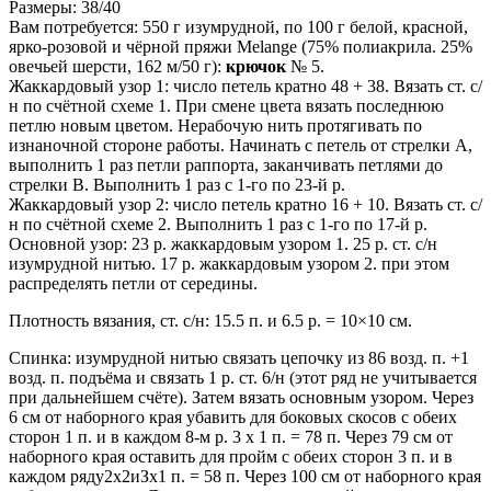
Размеры: 38/40
Вам потребуется: 550 г изумрудной, по 100 г белой, красной,
ярко-розовой и чёрной пряжи Melange (75% полиакрила. 25%
овечьей шерсти, 162 м/50 г):
крючок
№ 5.
Жаккардовый узор 1: число петель кратно 48 + 38. Вязать ст. с/
н по счётной схеме 1. При смене цвета вязать последнюю
петлю новым цветом. Нерабочую нить протягивать по
изнаночной стороне работы. Начинать с петель от стрелки А,
выполнить 1 раз петли раппорта, заканчивать петлями до
стрелки В. Выполнить 1 раз с 1-го по 23-й р.
Жаккардовый узор 2: число петель кратно 16 + 10. Вязать ст. с/
н по счётной схеме 2. Выполнить 1 раз с 1-го по 17-й р.
Основной узор: 23 р. жаккардовым узором 1. 25 р. ст. с/н
изумрудной нитью. 17 р. жаккардовым узором 2. при этом
распределять петли от середины.
Плотность вязания, ст. с/н: 15.5 п. и 6.5 р. = 10×10 см.
Спинка: изумрудной нитью связать цепочку из 86 возд. п. +1
возд. п. подъёма и связать 1 р. ст. 6/н (этот ряд не учитывается
при дальнейшем счёте). Затем вязать основным узором. Через
6 см от наборного края убавить для боковых скосов с обеих
сторон 1 п. и в каждом 8-м р. 3 х 1 п. = 78 п. Через 79 см от
наборного края оставить для пройм с обеих сторон 3 п. и в
каждом ряду2х2иЗх1 п. = 58 п. Через 100 см от наборного края