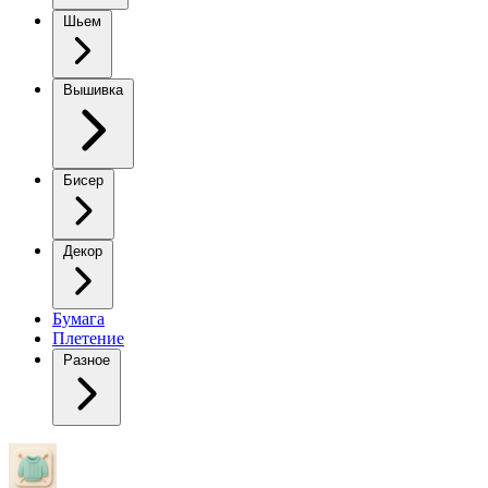
Шьем
Вышивка
Бисер
Декор
Бумага
Плетение
Разное
Пальто