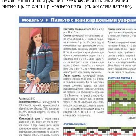
боковые швы и швы рукавов. Все края обвязать изумрудной
нитью 1 р. ст. б/н и 1 р. «рачьего шага» (ст. б/н слева направо).