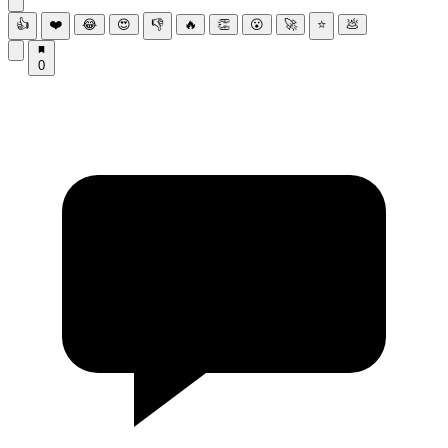
👍
❤️
😂
😍
👎
🔥
👏
😮
🚀
⭐
💩
0