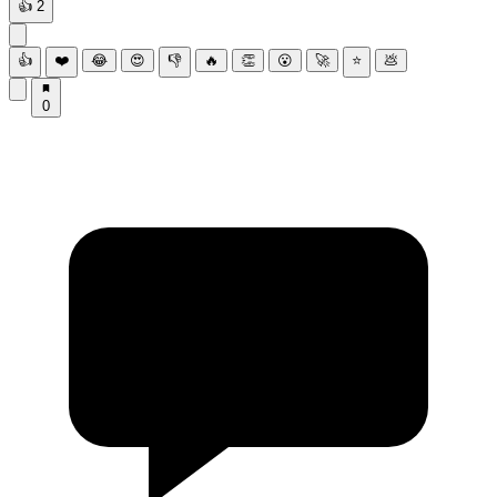
👍
2
👍
❤️
😂
😍
👎
🔥
👏
😮
🚀
⭐
💩
0