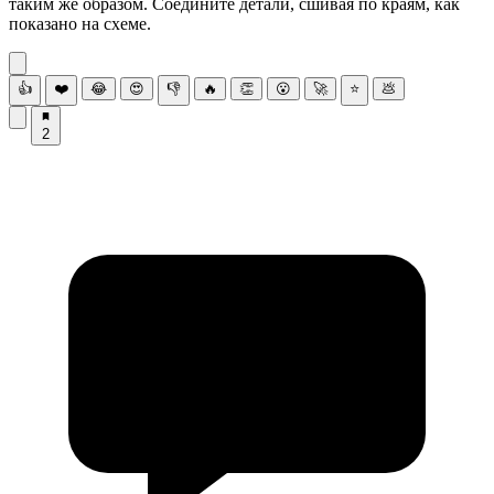
таким же образом. Соедините детали, сшивая по краям, как
показано на схеме.
👍
❤️
😂
😍
👎
🔥
👏
😮
🚀
⭐
💩
2