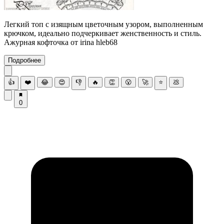
Легкий топ с изящным цветочным узором, выполненным
крючком, идеально подчеркивает женственность и стиль.
Ажурная кофточка от irina hleb68
Подробнее
👍
❤️
😂
😍
👎
🔥
👏
😮
🚀
⭐
💩
0