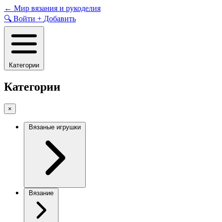
Skip
←
Мир вязания и рукоделия
to
🔍
Войти
+
Добавить
content
Категории
Категории
×
Вязаные игрушки
Вязание