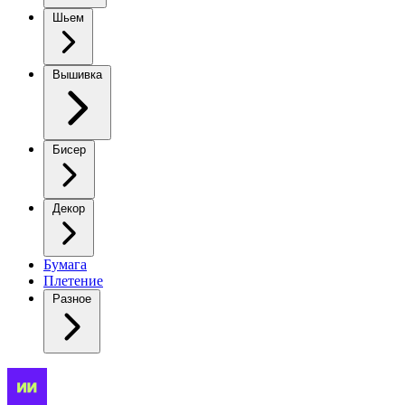
Шьем
Вышивка
Бисер
Декор
Бумага
Плетение
Разное
«Петельный