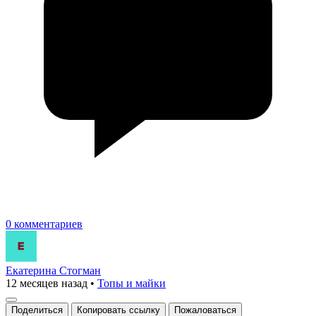
0 комментариев
Екатерина Стогман
12 месяцев назад
•
Топы и майки
Поделиться
Копировать ссылку
Пожаловаться