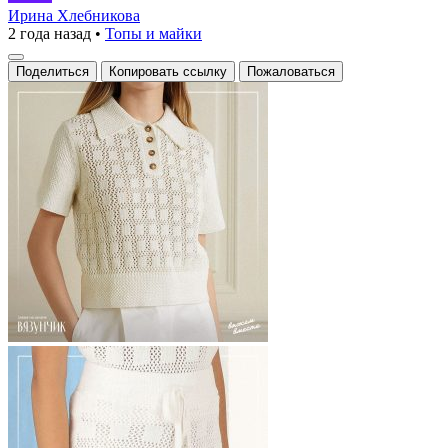
шик:
Ирина Хлебникова
2 года назад
•
Топы и майки
когда
стиль
Поделиться
Копировать ссылку
Пожаловаться
и
уют
встречаются»