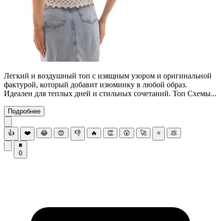
Легкий и воздушный топ с изящным узором и оригинальной
фактурой, который добавит изюминку в любой образ.
Идеален для теплых дней и стильных сочетаний. Топ Схемы...
Подробнее
👍
❤️
😂
😍
👎
🔥
👏
😮
🚀
⭐
💩
0