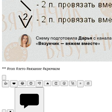
** #топ #лето #вязание #крючком
👍
❤️
😂
😍
👎
🔥
👏
😮
🚀
⭐
💩