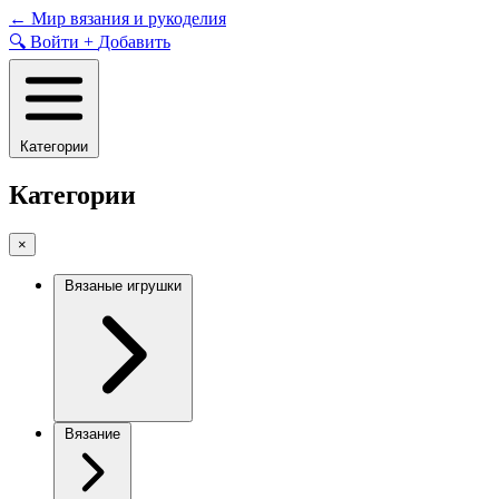
Skip
←
Мир вязания и рукоделия
to
🔍
Войти
+
Добавить
content
Категории
Категории
×
Вязаные игрушки
Вязание