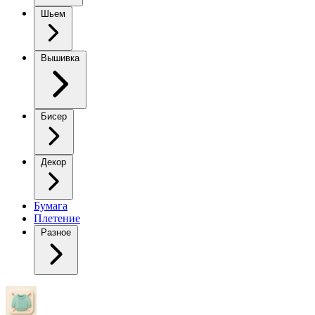
Шьем
Вышивка
Бисер
Декор
Бумага
Плетение
Разное
платье