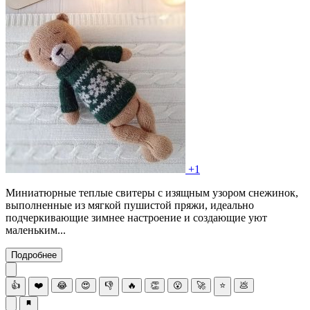
+1
Миниатюрные теплые свитеры с изящным узором снежинок,
выполненные из мягкой пушистой пряжи, идеально
подчеркивающие зимнее настроение и создающие уют
маленьким...
Подробнее
👍
❤️
😂
😍
👎
🔥
👏
😮
🚀
⭐
💩