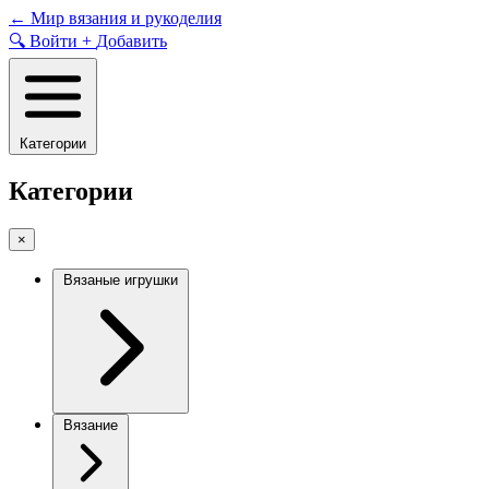
Skip
←
Мир вязания и рукоделия
to
🔍
Войти
+
Добавить
content
Категории
Категории
×
Вязаные игрушки
Вязание