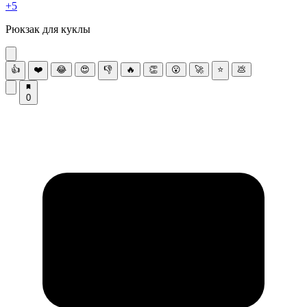
+5
Рюкзaк для куклы
👍
❤️
😂
😍
👎
🔥
👏
😮
🚀
⭐
💩
0