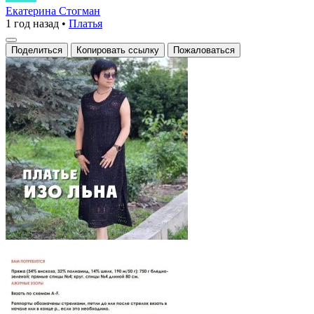
из
Екатерина Стогман
1 год назад
•
Платья
льна
Поделиться
Копировать ссылку
Пожаловаться