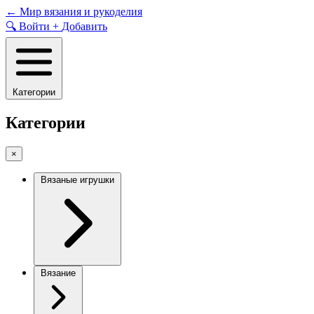
Skip
←
Мир вязания и рукоделия
to
🔍
Войти
+
Добавить
content
Категории
Категории
×
Вязаные игрушки
Вязание