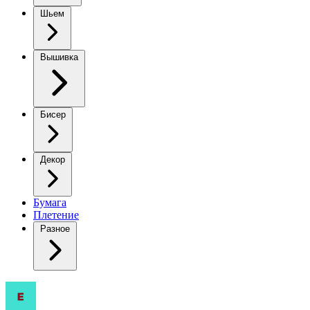
Шьем
Вышивка
Бисер
Декор
Бумага
Плетение
Разное
Платья