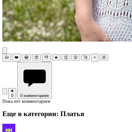
👍
❤️
😂
😍
👎
🔥
👏
😮
🚀
⭐
💩
0
0 комментариев
Пока нет комментариев
Еще в категории: Платья