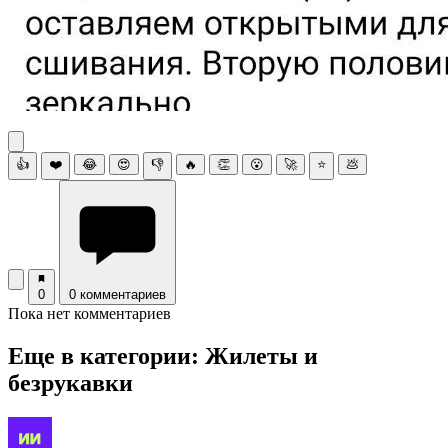
👍
❤️
😂
😍
👎
🔥
👏
😮
🚀
⭐
💩
0
0 комментариев
Пока нет комментариев
Еще в категории: Жилеты и
безрукавки