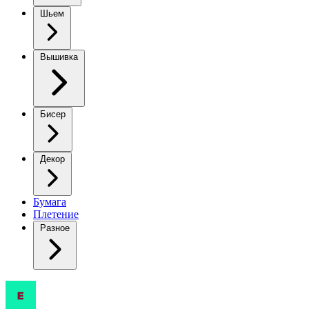
Шьем
Вышивка
Бисер
Декор
Бумага
Плетение
Разное
Поло