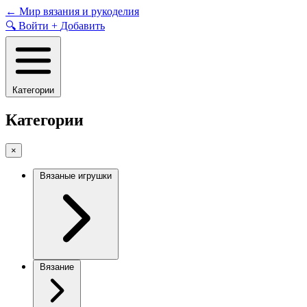
Skip
←
Мир вязания и рукоделия
to
🔍
Войти
+
Добавить
content
Категории
Категории
×
Вязаные игрушки
Вязание