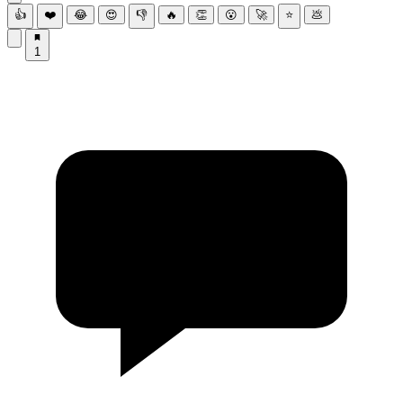
👍
❤️
😂
😍
👎
🔥
👏
😮
🚀
⭐
💩
1