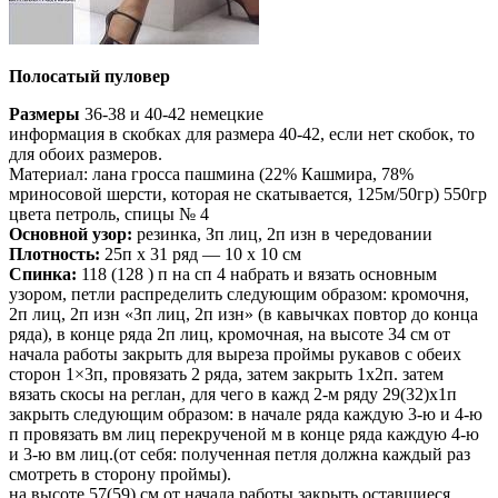
Полосатый пуловер
Размеры
36-38 и 40-42 немецкие
информация в скобках для размера 40-42, если нет скобок, то
для обоих размеров.
Материал: лана гросса пашмина (22% Кашмира, 78%
мриносовой шерсти, которая не скатывается, 125м/50гр) 550гр
цвета петроль, спицы № 4
Основной узор:
резинка, Зп лиц, 2п изн в чередовании
Плотность:
25п х 31 ряд — 10 х 10 см
Спинка:
118 (128 ) п на сп 4 набрать и вязать основным
узором, петли распределить следующим образом: кромочня,
2п лиц, 2п изн «Зп лиц, 2п изн» (в кавычках повтор до конца
ряда), в конце ряда 2п лиц, кромочная, на высоте 34 см от
начала работы закрыть для выреза проймы рукавов с обеих
сторон 1×3п, провязать 2 ряда, затем закрыть 1х2п. затем
вязать скосы на реглан, для чего в кажд 2-м ряду 29(32)х1п
закрыть следующим образом: в начале ряда каждую 3-ю и 4-ю
п провязать вм лиц перекрученой м в конце ряда каждую 4-ю
и 3-ю вм лиц.(от себя: полученная петля должна каждый раз
смотреть в сторону проймы).
на высоте 57(59) см от начала работы закрыть оставшиеся