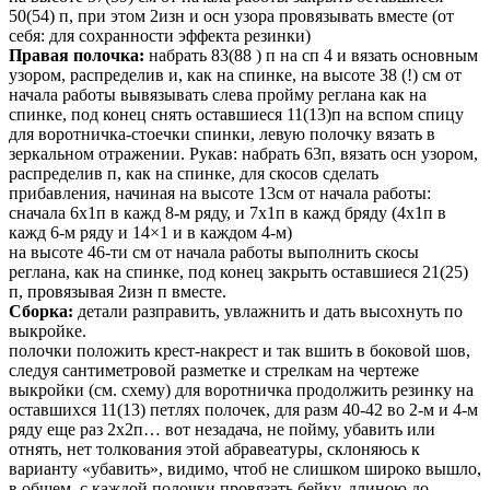
50(54) п, при этом 2изн и осн узора провязывать вместе (от
себя: для сохранности эффекта резинки)
Правая полочка:
набрать 83(88 ) п на сп 4 и вязать основным
узором, распределив и, как на спинке, на высоте 38 (!) см от
начала работы вывязывать слева пройму реглана как на
спинке, под конец снять оставшиеся 11(13)п на вспом спицу
для воротничка-стоечки спинки, левую полочку вязать в
зеркальном отражении. Рукав: набрать 63п, вязать осн узором,
распределив п, как на спинке, для скосов сделать
прибавления, начиная на высоте 13см от начала работы:
сначала 6х1п в кажд 8-м ряду, и 7х1п в кажд бряду (4х1п в
кажд 6-м ряду и 14×1 и в каждом 4-м)
на высоте 46-ти см от начала работы выполнить скосы
реглана, как на спинке, под конец закрыть оставшиеся 21(25)
п, провязывая 2изн п вместе.
Сборка:
детали разправить, увлажнить и дать высохнуть по
выкройке.
полочки положить крест-накрест и так вшить в боковой шов,
следуя сантиметровой разметке и стрелкам на чертеже
выкройки (см. схему) для воротничка продолжить резинку на
оставшихся 11(13) петлях полочек, для разм 40-42 во 2-м и 4-м
ряду еще раз 2х2п… вот незадача, не пойму, убавить или
отнять, нет толкования этой абравеатуры, склоняюсь к
варианту «убавить», видимо, чтоб не слишком широко вышло,
в общем, с каждой полочки провязать бейку, длиною до