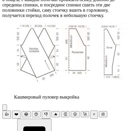
середины спинки, и посредине спинки сшить эти две
половинки стойки, саму стоечку вшить в горловину,
получается переход полочек в небольшую стоечку.
Кашмировый пуловер выкройка
👍
❤️
😂
😍
👎
🔥
👏
😮
🚀
⭐
💩