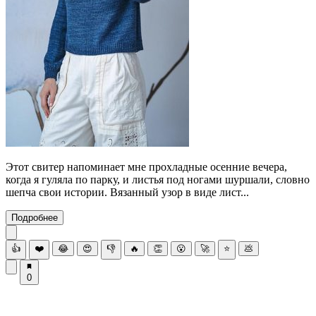
Этот свитер напоминает мне прохладные осенние вечера,
когда я гуляла по парку, и листья под ногами шуршали, словно
шепча свои истории. Вязанный узор в виде лист...
Подробнее
👍
❤️
😂
😍
👎
🔥
👏
😮
🚀
⭐
💩
0