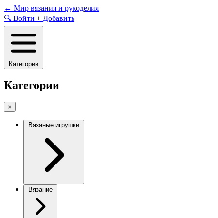
Skip
←
Мир вязания и рукоделия
to
🔍
Войти
+
Добавить
content
Категории
Категории
×
Вязаные игрушки
Вязание