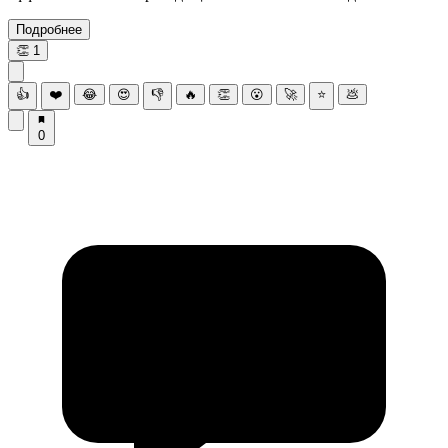
Подробнее
👏
1
👍
❤️
😂
😍
👎
🔥
👏
😮
🚀
⭐
💩
0