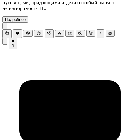
пуговицами, придающими изделию особый шарм и
неповторимость. Н...
Подробнее
👍
❤️
😂
😍
👎
🔥
👏
😮
🚀
⭐
💩
0