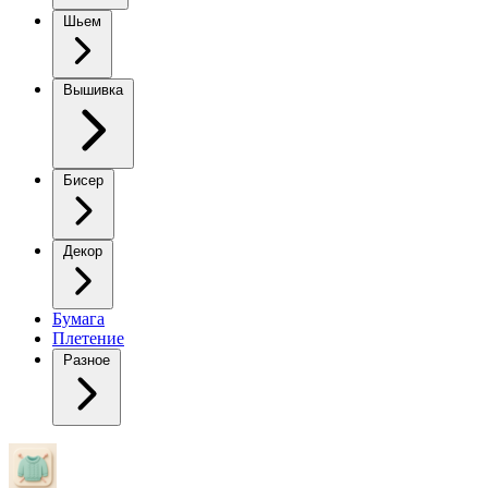
Шьем
Вышивка
Бисер
Декор
Бумага
Плетение
Разное
Полосатый