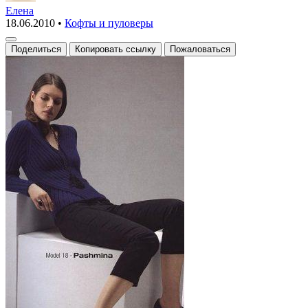
пуловер
Елена
18.06.2010
•
Кофты и пуловеры
для
худеньких
Поделиться
Копировать ссылку
Пожаловаться
дам