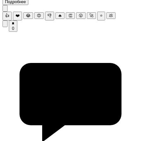
Подробнее
👍
❤️
😂
😍
👎
🔥
👏
😮
🚀
⭐
💩
0