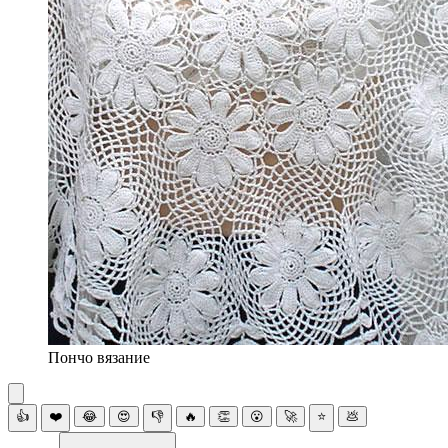
Пончо вязание
👍
❤️
😂
😍
👎
🔥
👏
😮
🚀
⭐
💩