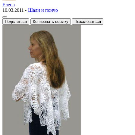
«Белые
Елена
10.03.2011
•
Шали и пончо
ромашки»
Поделиться
Копировать ссылку
Пожаловаться