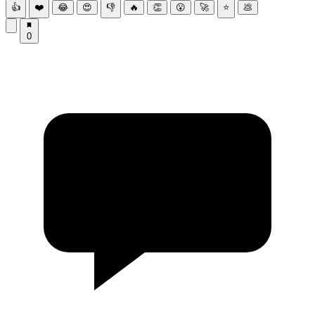
👍
❤️
😂
😍
👎
🔥
👏
😮
🚀
⭐
💩
0