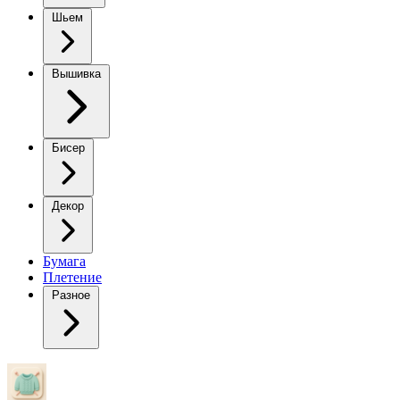
Шьем
Вышивка
Бисер
Декор
Бумага
Плетение
Разное
Пончо