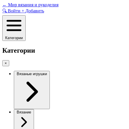
Skip
←
Мир вязания и рукоделия
to
🔍
Войти
+
Добавить
content
Категории
Категории
×
Вязаные игрушки
Вязание