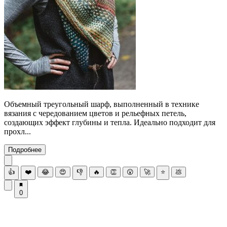
Объемный треугольный шарф, выполненный в технике
вязания с чередованием цветов и рельефных петель,
создающих эффект глубины и тепла. Идеально подходит для
прохл...
Подробнее
👍
❤️
😂
😍
👎
🔥
👏
😮
🚀
⭐
💩
0