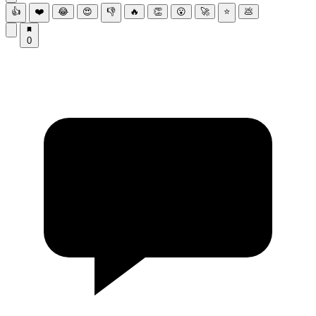
👍
❤️
😂
😍
👎
🔥
👏
😮
🚀
⭐
💩
0