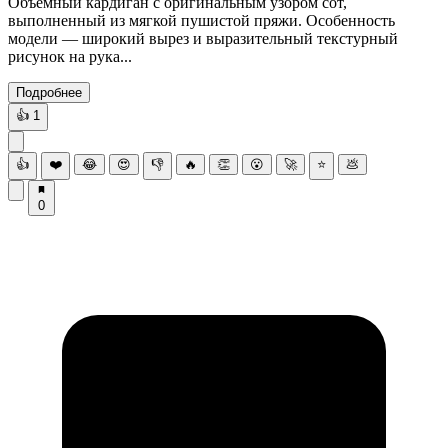
Объемный кардиган с оригинальным узором сот,
выполненный из мягкой пушистой пряжи. Особенность
модели — широкий вырез и выразительный текстурный
рисунок на рука...
Подробнее
👍
1
👍
❤️
😂
😍
👎
🔥
👏
😮
🚀
⭐
💩
0