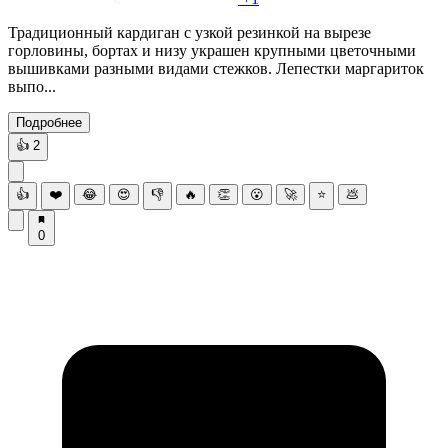
Традиционный кардиган с узкой резинкой на вырезе
горловины, бортах и низу украшен крупными цветочными
вышивками разными видами стежков. Лепестки маргариток
выпо...
Подробнее
👍
2
👍
❤️
😂
😍
👎
🔥
👏
😮
🚀
⭐
💩
0