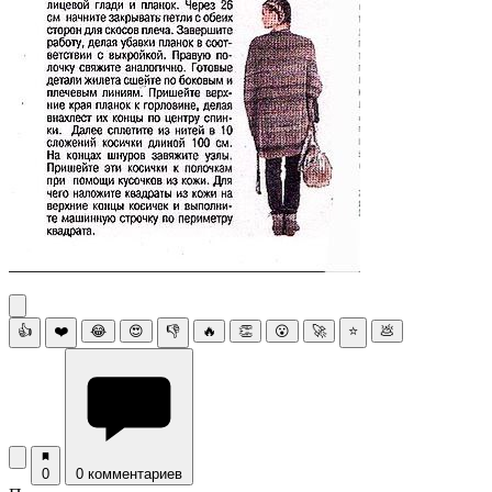
👍
❤️
😂
😍
👎
🔥
👏
😮
🚀
⭐
💩
0
0 комментариев