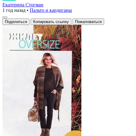
История
Екатерина Стогман
1 год назад
•
Пальто и кардиганы
и
Современные
Поделиться
Копировать ссылку
Пожаловаться
Детали