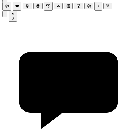
👍
❤️
😂
😍
👎
🔥
👏
😮
🚀
⭐
💩
0