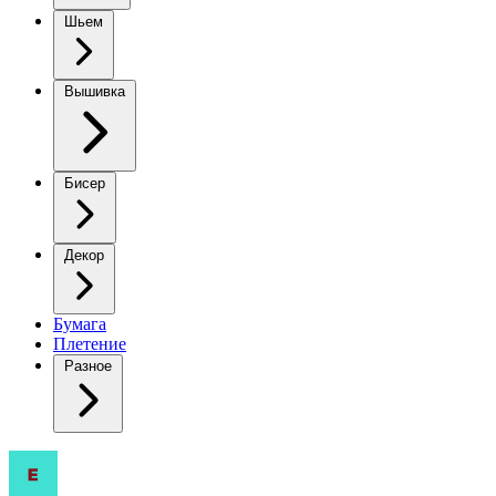
Шьем
Вышивка
Бисер
Декор
Бумага
Плетение
Разное
Пончо: