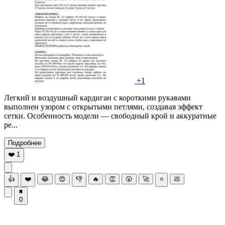
+1
Легкий и воздушный кардиган с короткими рукавами
выполнен узором с открытыми петлями, создавая эффект
сетки. Особенность модели — свободный крой и аккуратные
ре...
Подробнее
❤️
1
👍
❤️
😂
😍
👎
🔥
👏
😮
🚀
⭐
💩
0