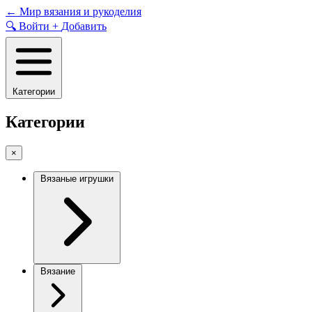
Skip
←
Мир вязания и рукоделия
to
🔍
Войти
+
Добавить
content
Категории
Категории
×
Вязаные игрушки
Вязание