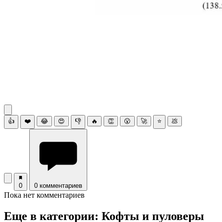
👍
❤️
😂
😍
👎
🔥
👏
😮
🚀
⭐
💩
0
0 комментариев
Пока нет комментариев
Еще в категории: Кофты и пуловеры