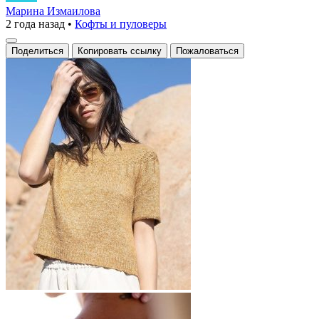
друзья
Марина Измаилова
2 года назад
•
Кофты и пуловеры
вязания
и
Поделиться
Копировать ссылку
Пожаловаться
стиля!