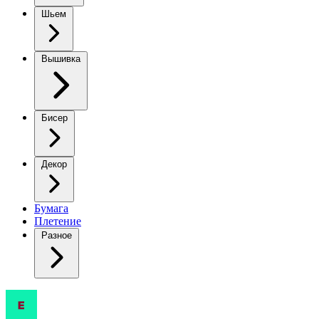
Шьем
Вышивка
Бисер
Декор
Бумага
Плетение
Разное
Приветствую,