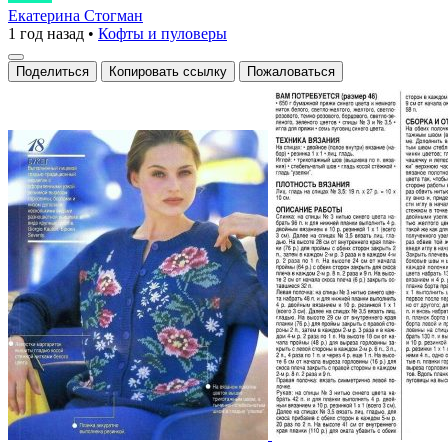
любители
Екатерина Стогман
1 год назад
•
Кофты и пуловеры
уютных
шедевров!
Поделиться
Копировать ссылку
Пожаловаться