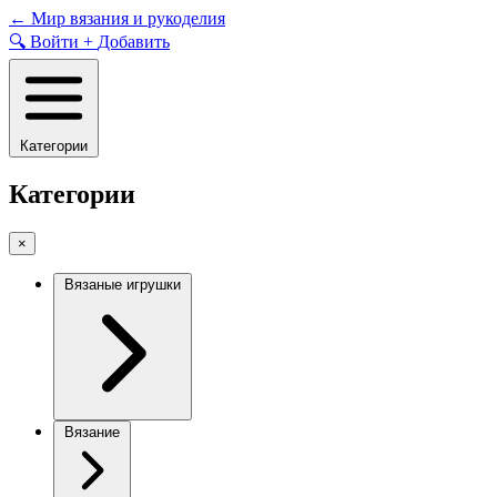
Skip
←
Мир вязания и рукоделия
to
🔍
Войти
+
Добавить
content
Категории
Категории
×
Вязаные игрушки
Вязание