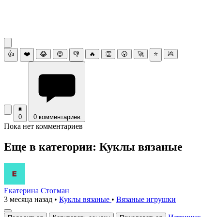
👍
❤️
😂
😍
👎
🔥
👏
😮
🚀
⭐
💩
0
0 комментариев
Пока нет комментариев
Еще в категории: Куклы вязаные
Екатерина Стогман
3 месяца назад
•
Куклы вязаные
•
Вязаные игрушки