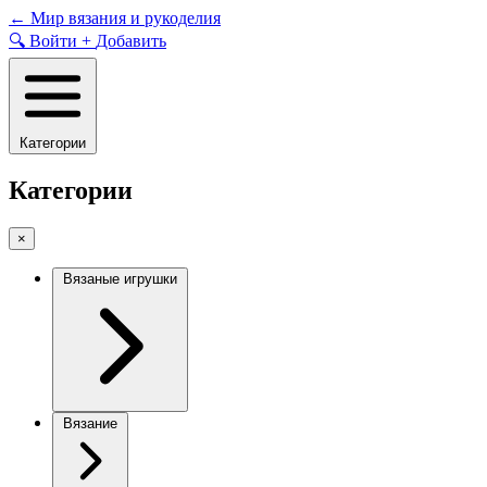
Skip
←
Мир вязания и рукоделия
to
🔍
Войти
+
Добавить
content
Категории
Категории
×
Вязаные игрушки
Вязание