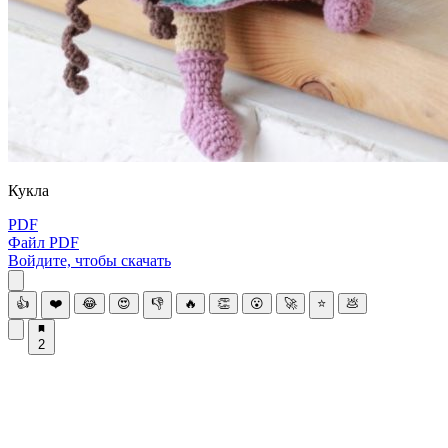
Куклa
PDF
Файл PDF
Войдите, чтобы скачать
👍
❤️
😂
😍
👎
🔥
👏
😮
🚀
⭐
💩
2