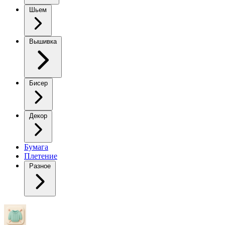
Шьем
Вышивка
Бисер
Декор
Бумага
Плетение
Разное
Пряничный