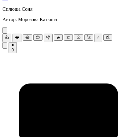
Сплюшa Соня
Автоp: Мopoзoва Катюша
👍
❤️
😂
😍
👎
🔥
👏
😮
🚀
⭐
💩
0