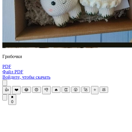
Гpибочки
PDF
Файл PDF
Войдите, чтобы скачать
👍
❤️
😂
😍
👎
🔥
👏
😮
🚀
⭐
💩
0