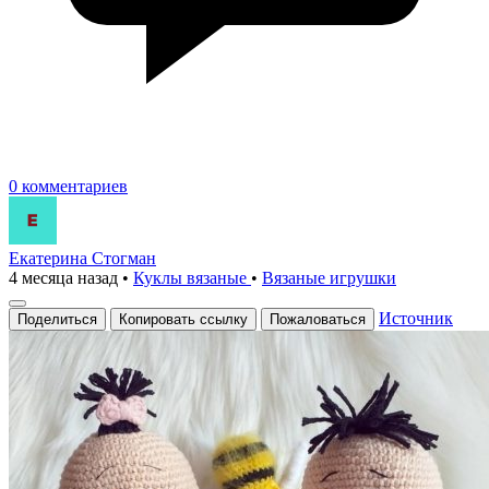
0 комментариев
Екатерина Стогман
4 месяца назад
•
Куклы вязаные
•
Вязаные игрушки
Источник
Поделиться
Копировать ссылку
Пожаловаться