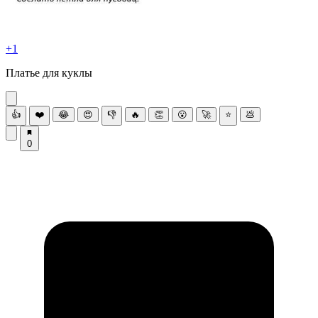
+1
Платье для куклы
👍
❤️
😂
😍
👎
🔥
👏
😮
🚀
⭐
💩
0