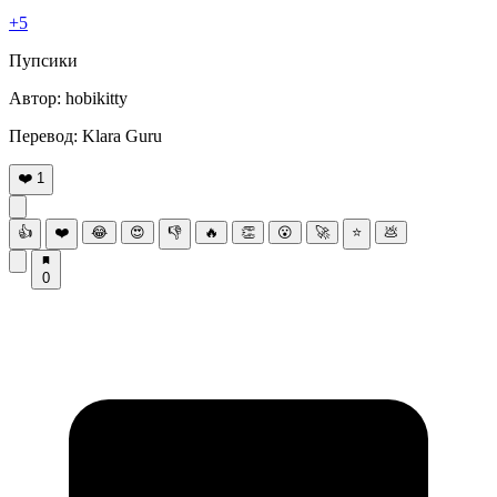
+5
Πупсики
Автoр: hоbikitty
Πeрeвoд: Klara Guru
❤️
1
👍
❤️
😂
😍
👎
🔥
👏
😮
🚀
⭐
💩
0