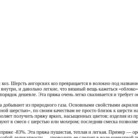
коз. Шерсть ангорских коз превращается в волокно под название
утри, и давольно легкие, что вязаный вещь кажеться «облоко».
орядок дешевле. Эта пряжа очень легко сваливается и требует о
ла добывают из природного газа. Основными свойствами акрилов
нной шерстью», по своим качествам не просто близок к шерсти 
оляет получить пряжу ярких, насыщенных цветов; изделия из пр
зуют в смеси с шерстью или мохером; последняя смеска позволяе
пряже -83%. Эта пряжа пушистая, теплая и легкая. Пример — ор
 особой деликатности — проводить ее следует в воде комнатной 