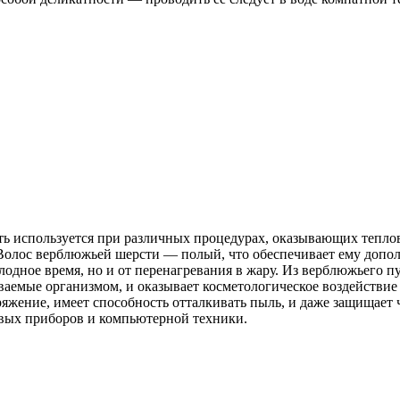
 используется при различных процедурах, оказывающих теплово
 Волос верблюжьей шерсти — полый, что обеспечивает ему допо
одное время, но и от перенагревания в жару. Из верблюжьего п
емые организмом, и оказывает косметологическое воздействие н
ряжение, имеет способность отталкивать пыль, и даже защищает 
вых приборов и компьютерной техники.