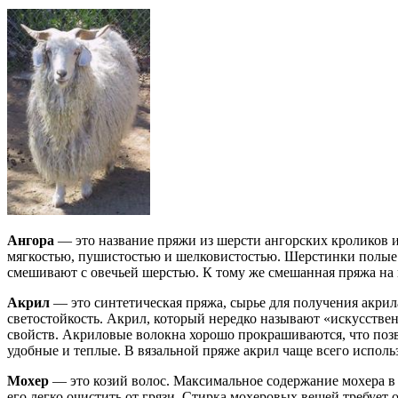
Ангора
— это название пряжи из шерсти ангорских кроликов и 
мягкостью, пушистостью и шелковистостью. Шерстинки полые вн
смешивают с овечьей шерстью. К тому же смешанная пряжа на п
Акрил
— это синтетическая пряжа, сырье для получения акри
светостойкость. Акрил, который нередко называют «искусстве
свойств. Акриловые волокна хорошо прокрашиваются, что позв
удобные и теплые. В вязальной пряже акрил чаще всего исполь
Мохер
— это козий волос. Максимальное содержание мохера в 
его легко очистить от грязи. Стирка мохеровых вещей требует