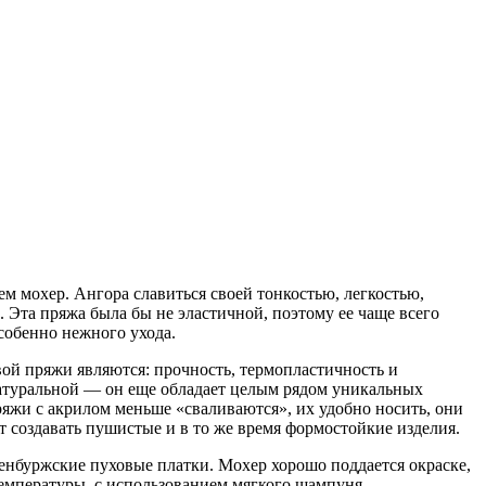
м мохер. Ангора славиться своей тонкостью, легкостью,
 Эта пряжа была бы не эластичной, поэтому ее чаще всего
собенно нежного ухода.
ой пряжи являются: прочность, термопластичность и
натуральной — он еще обладает целым рядом уникальных
яжи с акрилом меньше «сваливаются», их удобно носить, они
т создавать пушистые и в то же время формостойкие изделия.
енбуржские пуховые платки. Мохер хорошо поддается окраске,
температуры, с использованием мягкого шампуня.