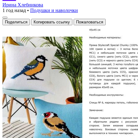
на
Ирина Хлебникова
1 год назад
•
Подушки и наволочки
подушках:
уют
Поделиться
Копировать ссылку
Пожаловаться
и
природа
в
одном
флаконе!