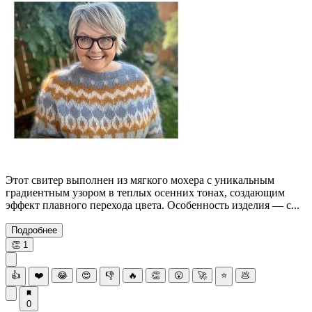
Этот свитер выполнен из мягкого мохера с уникальным
градиентным узором в теплых осенних тонах, создающим
эффект плавного перехода цвета. Особенность изделия — с...
Подробнее
👏
1
👍
❤️
😂
😍
👎
🔥
👏
😮
🚀
⭐
💩
0