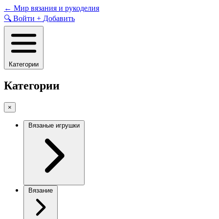
Skip
←
Мир вязания и рукоделия
to
🔍
Войти
+
Добавить
content
Категории
Категории
×
Вязаные игрушки
Вязание