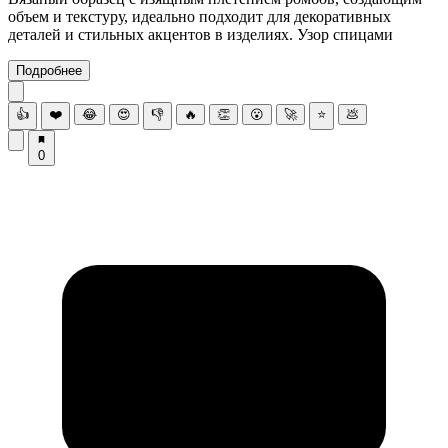
объем и текстуру, идеально подходит для декоративных
деталей и стильных акцентов в изделиях. Узор спицами
Подробнее
👍
❤️
😂
😍
👎
🔥
👏
😮
🚀
⭐
💩
0