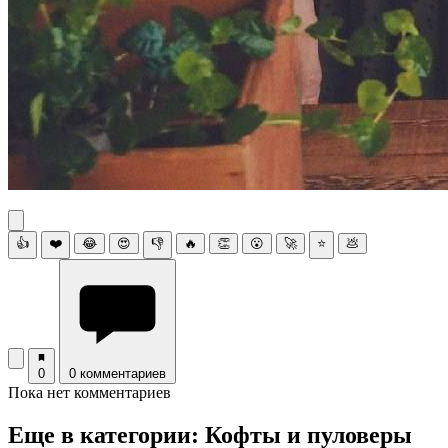
👍
❤️
😂
😍
👎
🔥
👏
😮
🚀
⭐
💩
0
0 комментариев
Пока нет комментариев
Еще в категории: Кофты и пуловеры