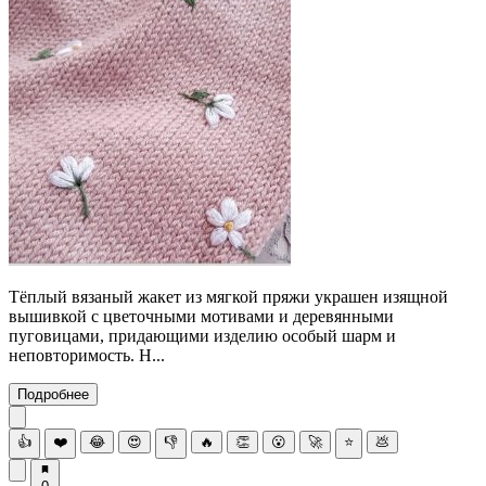
Тёплый вязаный жакет из мягкой пряжи украшен изящной
вышивкой с цветочными мотивами и деревянными
пуговицами, придающими изделию особый шарм и
неповторимость. Н...
Подробнее
👍
❤️
😂
😍
👎
🔥
👏
😮
🚀
⭐
💩