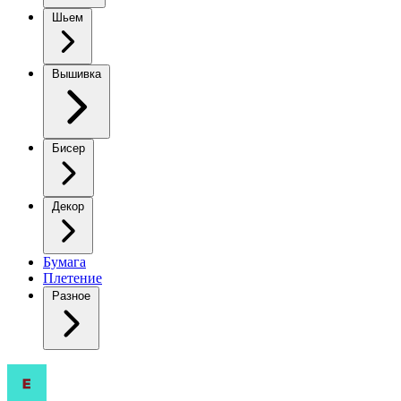
Шьем
Вышивка
Бисер
Декор
Бумага
Плетение
Разное
Пуловер