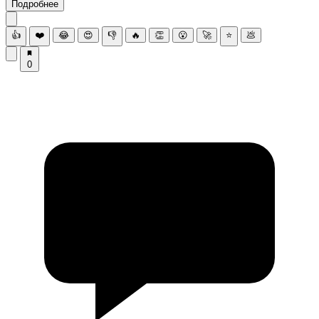
Подробнее
👍
❤️
😂
😍
👎
🔥
👏
😮
🚀
⭐
💩
0