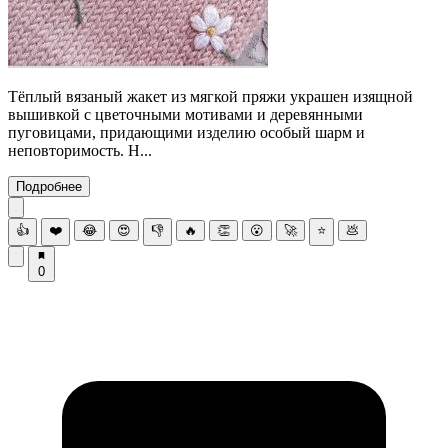
Тёплый вязаный жакет из мягкой пряжи украшен изящной
вышивкой с цветочными мотивами и деревянными
пуговицами, придающими изделию особый шарм и
неповторимость. Н...
Подробнее
👍
❤️
😂
😍
👎
🔥
👏
😮
🚀
⭐
💩
0