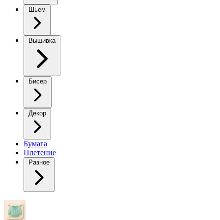
Шьем
Вышивка
Бисер
Декор
Бумага
Плетение
Разное
Пуловер