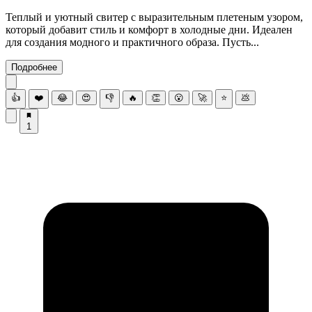
Теплый и уютный свитер с выразительным плетеным узором,
который добавит стиль и комфорт в холодные дни. Идеален
для создания модного и практичного образа. Пусть...
Подробнее
👍
❤️
😂
😍
👎
🔥
👏
😮
🚀
⭐
💩
1