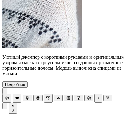
Уютный джемпер с короткими рукавами и оригинальным
узором из мелких треугольников, создающих ритмичные
горизонтальные полосы. Модель выполнена спицами из
мягкой...
Подробнее
👍
❤️
😂
😍
👎
🔥
👏
😮
🚀
⭐
💩
0