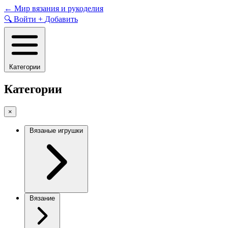
Skip
←
Мир вязания и рукоделия
to
🔍
Войти
+
Добавить
content
Категории
Категории
×
Вязаные игрушки
Вязание