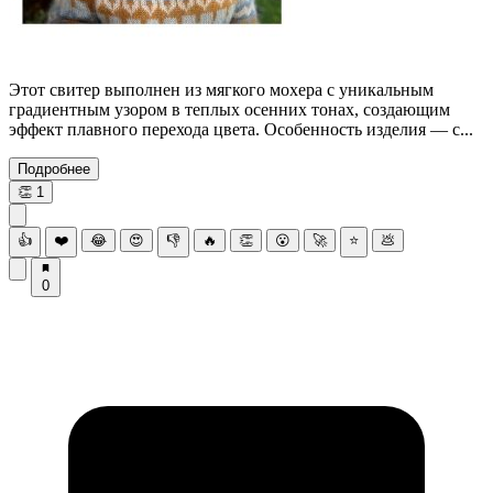
Этот свитер выполнен из мягкого мохера с уникальным
градиентным узором в теплых осенних тонах, создающим
эффект плавного перехода цвета. Особенность изделия — с...
Подробнее
👏
1
👍
❤️
😂
😍
👎
🔥
👏
😮
🚀
⭐
💩
0