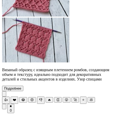
Вязаный образец с изящным плетением ромбов, создающим
объем и текстуру, идеально подходит для декоративных
деталей и стильных акцентов в изделиях. Узор спицами
Подробнее
👍
❤️
😂
😍
👎
🔥
👏
😮
🚀
⭐
💩
0