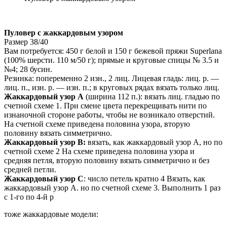
Пуловер с жаккардовым узором
Размер 38/40
Вам потребуется: 450 г белой и 150 г бежевой пряжи Superlana
(100% шерсти. 110 м/50 г); прямые и круговые спицы № 3.5 и
№4; 28 бусин.
Резинка: попеременно 2 изн., 2 лиц. Лицевая гладь: лиц. р. —
лиц. п., изн. р. — изн. п.; в круговых рядах вязать только лиц.
Жаккардовый узор А
(ширина 112 п.): вязать лиц. гладью по
счетной схеме 1. При смене цвета перекрещивать нити по
изнаночной стороне работы, чтобы не возникало отверстий.
На счетной схеме приведена половина узора, вторую
половину вязать симметрично.
Жаккардовый узор В:
вязать, как жаккардовый узор А, но по
счетной схеме 2 На схеме приведена половина узора и
средняя петля, вторую половину вязать симметрично и без
средней петли.
Жаккардовый узор С
: число петель кратно 4 Вязать, как
жаккардовый узор А. но по счетной схеме 3. Выполнить 1 раз
с 1-го по 4-й р
тоже жаккардовые модели: