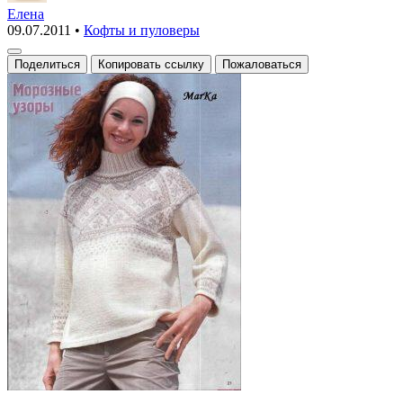
с
Елена
09.07.2011
•
Кофты и пуловеры
жаккардовым
узором
Поделиться
Копировать ссылку
Пожаловаться