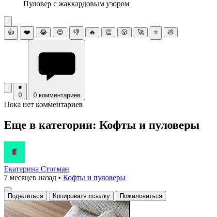
Пуловер с жаккардовым узором
👍
❤️
😂
😍
👎
🔥
👏
😮
🚀
⭐
💩
0
0 комментариев
Пока нет комментариев
Еще в категории: Кофты и пуловеры
Екатерина Стогман
7 месяцев назад
•
Кофты и пуловеры
Поделиться
Копировать ссылку
Пожаловаться