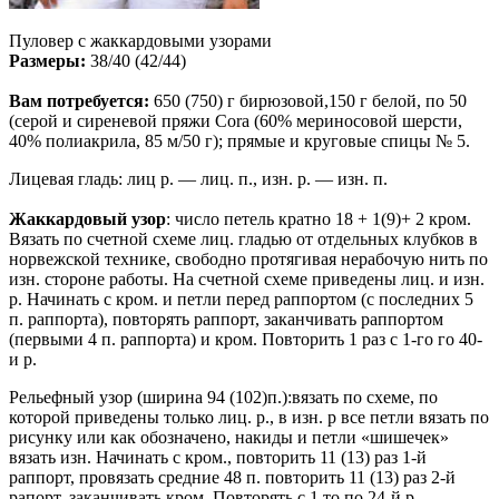
Пуловер с жаккардовыми узорами
Размеры:
38/40 (42/44)
Вам потребуется:
650 (750) г бирюзовой,150 г белой, по 50
(серой и сиреневой пряжи Cora (60% мериносовой шерсти,
40% полиакрила, 85 м/50 г); прямые и круговые спицы № 5.
Лицевая гладь: лиц р. — лиц. п., изн. р. — изн. п.
Жаккардовый узор
: число петель кратно 18 + 1(9)+ 2 кром.
Вязать по счетной схеме лиц. гладью от отдельных клубков в
норвежской технике, свободно протягивая нерабочую нить по
изн. стороне работы. На счетной схеме приведены лиц. и изн.
р. Начинать с кром. и петли перед раппортом (с последних 5
п. раппорта), повторять раппорт, заканчивать раппортом
(первыми 4 п. раппорта) и кром. Повторить 1 раз с 1-го го 40-
и р.
Рельефный узор (ширина 94 (102)п.):вязать по схеме, по
которой приведены только лиц. р., в изн. р все петли вязать по
рисунку или как обозначено, накиды и петли «шишечек»
вязать изн. Начинать с кром., повторить 11 (13) раз 1-й
раппорт, провязать средние 48 п. повторить 11 (13) раз 2-й
рапорт, заканчивать кром. Повторять с 1 то по 24-й р.