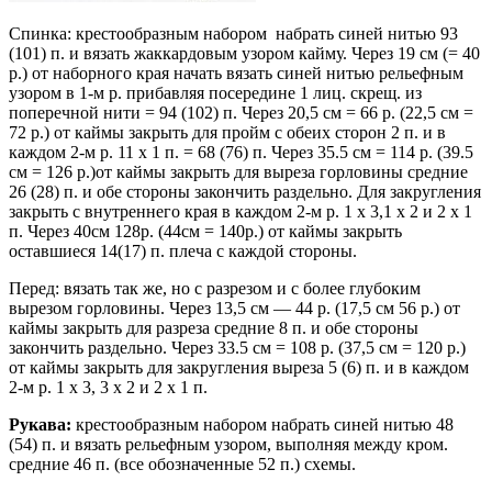
Спинка: крестообразным набором набрать синей нитью 93
(101) п. и вязать жаккардовым узором кайму. Через 19 см (= 40
р.) от наборного края начать вязать синей нитью рельефным
узором в 1-м р. прибавляя посередине 1 лиц. скрещ. из
поперечной нити = 94 (102) п. Через 20,5 см = 66 р. (22,5 см =
72 р.) от каймы закрыть для пройм с обеих сторон 2 п. и в
каждом 2-м р. 11 х 1 п. = 68 (76) п. Через 35.5 см = 114 р. (39.5
см = 126 р.)от каймы закрыть для выреза горловины средние
26 (28) п. и обе стороны закончить раздельно. Для закругления
закрыть с внутреннего края в каждом 2-м р. 1 х 3,1 х 2 и 2 х 1
п. Через 40см 128р. (44см = 140р.) от каймы закрыть
оставшиеся 14(17) п. плеча с каждой стороны.
Перед: вязать так же, но с разрезом и с более глубоким
вырезом горловины. Через 13,5 см — 44 р. (17,5 см 56 р.) от
каймы закрыть для разреза средние 8 п. и обе стороны
закончить раздельно. Через 33.5 см = 108 р. (37,5 см = 120 р.)
от каймы закрыть для закругления выреза 5 (6) п. и в каждом
2-м р. 1 х 3, 3 х 2 и 2 х 1 п.
Рукава:
крестообразным набором набрать синей нитью 48
(54) п. и вязать рельефным узором, выполняя между кром.
средние 46 п. (все обозначенные 52 п.) схемы.