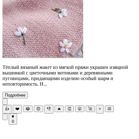
Тёплый вязаный жакет из мягкой пряжи украшен изящной
вышивкой с цветочными мотивами и деревянными
пуговицами, придающими изделию особый шарм и
неповторимость. Н...
Подробнее
👍
❤️
😂
😍
👎
🔥
👏
😮
🚀
⭐
💩
0