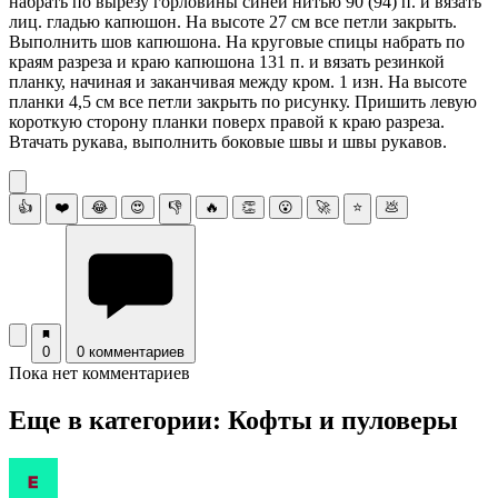
набрать по вырезу горловины синей нитью 90 (94) п. и вязать
лиц. гладью капюшон. На высоте 27 см все петли закрыть.
Выполнить шов капюшона. На круговые спицы набрать по
краям разреза и краю капюшона 131 п. и вязать резинкой
планку, начиная и заканчивая между кром. 1 изн. На высоте
планки 4,5 см все петли закрыть по рисунку. Пришить левую
короткую сторону планки поверх правой к краю разреза.
Втачать рукава, выполнить боковые швы и швы рукавов.
👍
❤️
😂
😍
👎
🔥
👏
😮
🚀
⭐
💩
0
0 комментариев
Пока нет комментариев
Еще в категории: Кофты и пуловеры