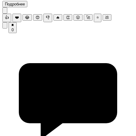
Подробнее
👍
❤️
😂
😍
👎
🔥
👏
😮
🚀
⭐
💩
0