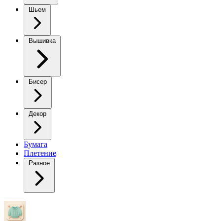
Шьем
Вышивка
Бисер
Декор
Бумага
Плетение
Разное
Пуловер