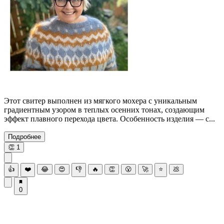
Этот свитер выполнен из мягкого мохера с уникальным
градиентным узором в теплых осенних тонах, создающим
эффект плавного перехода цвета. Особенность изделия — с...
Подробнее
👏
1
👍
❤️
😂
😍
👎
🔥
👏
😮
🚀
⭐
💩
0