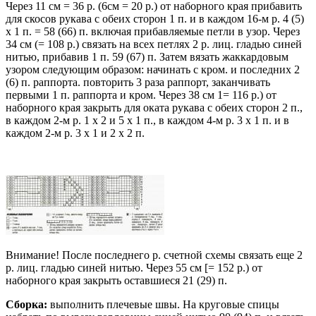
Через 11 см = 36 р. (6см = 20 р.) от наборного края прибавить
для скосов рукава с обеих сторон 1 п. и в каждом 16-м р. 4 (5)
х 1 п. = 58 (66) п. включая прибавляемые петли в узор. Через
34 см (= 108 р.) связать на всех петлях 2 р. лиц. гладью синей
нитью, прибавив 1 п. 59 (67) п. Затем вязать жаккардовым
узором следующим образом: начинать с кром. и последних 2
(6) п. раппорта. повторить 3 раза раппорт, заканчивать
первыми 1 п. раппорта и кром. Через 38 см 1= 116 р.) от
наборного края закрыть для оката рукава с обеих сторон 2 п.,
в каждом 2-м р. 1 х 2 и 5 х 1 п., в каждом 4-м р. 3 х 1 п. и в
каждом 2-м р. 3 х 1 и 2 х 2 п.
Внимание! После последнего р. счетной схемы связать еще 2
р. лиц. гладью синей нитью. Через 55 см [= 152 р.) от
наборного края закрыть оставшиеся 21 (29) п.
Сборка:
выполнить плечевые швы. На круговые спицы