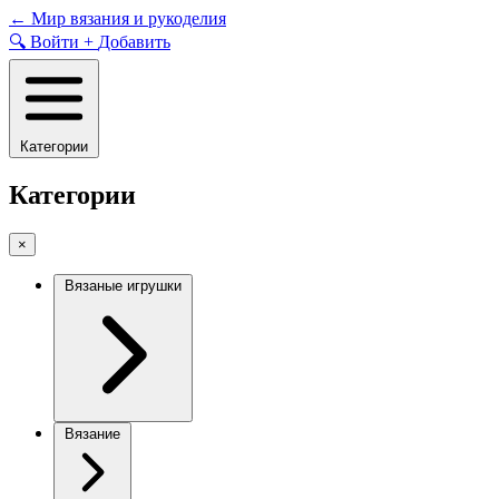
Skip
←
Мир вязания и рукоделия
to
🔍
Войти
+
Добавить
content
Категории
Категории
×
Вязаные игрушки
Вязание