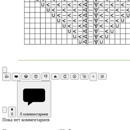
👍
❤️
😂
😍
👎
🔥
👏
😮
🚀
⭐
💩
0
0 комментариев
Пока нет комментариев