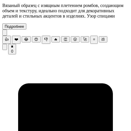
Вязаный образец с изящным плетением ромбов, создающим
объем и текстуру, идеально подходит для декоративных
деталей и стильных акцентов в изделиях. Узор спицами
Подробнее
👍
❤️
😂
😍
👎
🔥
👏
😮
🚀
⭐
💩
0