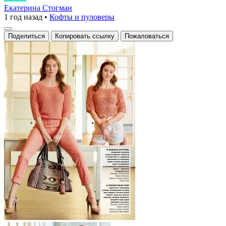
с
Екатерина Стогман
1 год назад
•
Кофты и пуловеры
ажурным
узором
Поделиться
Копировать ссылку
Пожаловаться
и
резинкой