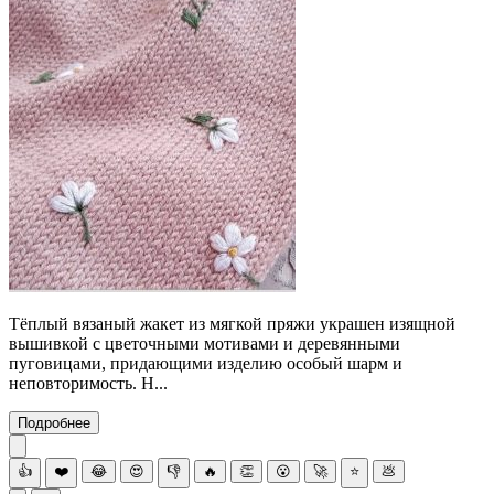
Тёплый вязаный жакет из мягкой пряжи украшен изящной
вышивкой с цветочными мотивами и деревянными
пуговицами, придающими изделию особый шарм и
неповторимость. Н...
Подробнее
👍
❤️
😂
😍
👎
🔥
👏
😮
🚀
⭐
💩