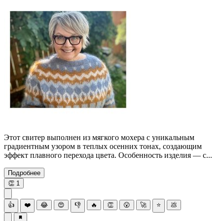
Этот свитер выполнен из мягкого мохера с уникальным
градиентным узором в теплых осенних тонах, создающим
эффект плавного перехода цвета. Особенность изделия — с...
Подробнее
👏
1
👍
❤️
😂
😍
👎
🔥
👏
😮
🚀
⭐
💩