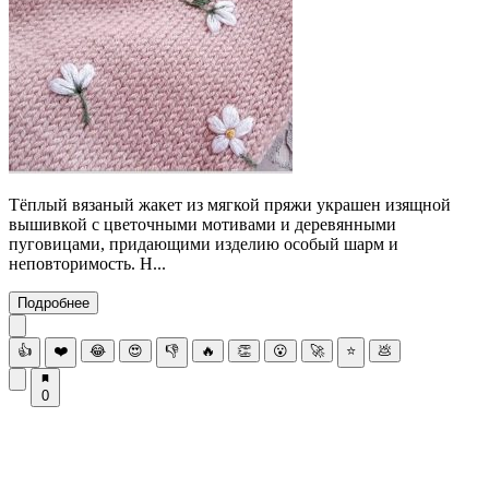
Тёплый вязаный жакет из мягкой пряжи украшен изящной
вышивкой с цветочными мотивами и деревянными
пуговицами, придающими изделию особый шарм и
неповторимость. Н...
Подробнее
👍
❤️
😂
😍
👎
🔥
👏
😮
🚀
⭐
💩
0