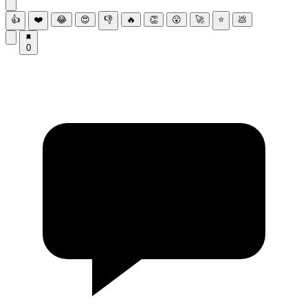
👍
❤️
😂
😍
👎
🔥
👏
😮
🚀
⭐
💩
0