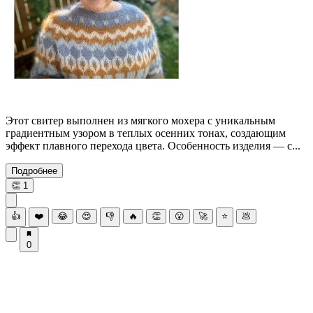
Этот свитер выполнен из мягкого мохера с уникальным
градиентным узором в теплых осенних тонах, создающим
эффект плавного перехода цвета. Особенность изделия — с...
Подробнее
👏
1
👍
❤️
😂
😍
👎
🔥
👏
😮
🚀
⭐
💩
0