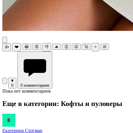
👍
❤️
😂
😍
👎
🔥
👏
😮
🚀
⭐
💩
0
0 комментариев
Пока нет комментариев
Еще в категории: Кофты и пуловеры
Екатерина Стогман