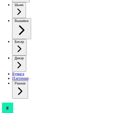
Шьем
Вышивка
Бисер
Декор
Бумага
Плетение
Разное
Радужный