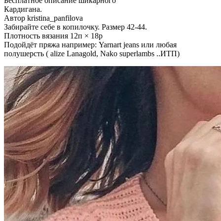
Бесплатное описание шикарного
Кардигана.
Автор kristina_panfilova
Забирайте себе в копилочку. Размер 42-44.
Плотность вязания 12п × 18р
Подойдёт пряжа например: Yarnart jeans или любая
полушерсть ( alize Lanagold, Nako superlambs ..ИТП)