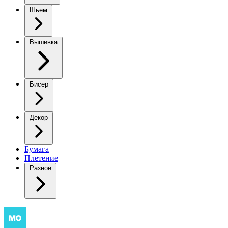
Шьем
Вышивка
Бисер
Декор
Бумага
Плетение
Разное
Розовый