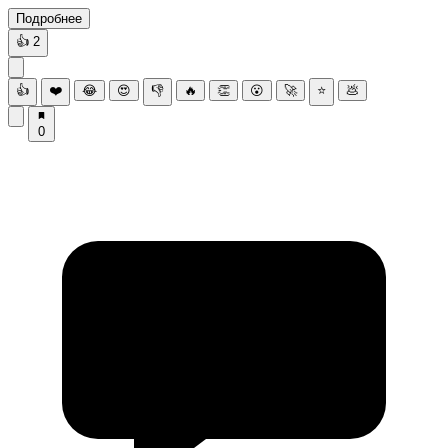
Подробнее
👍
2
👍
❤️
😂
😍
👎
🔥
👏
😮
🚀
⭐
💩
0