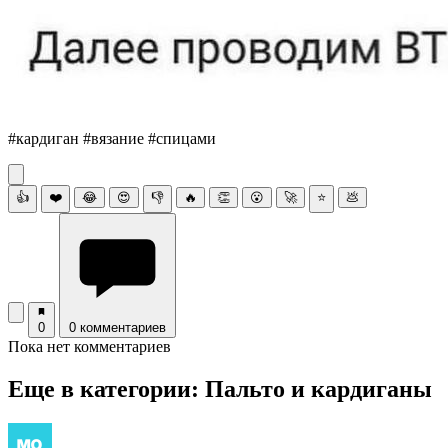
#кардиган #вязание #спицами
👍
❤️
😂
😍
👎
🔥
👏
😮
🚀
⭐
💩
0
0 комментариев
Пока нет комментариев
Еще в категории: Пальто и кардиганы