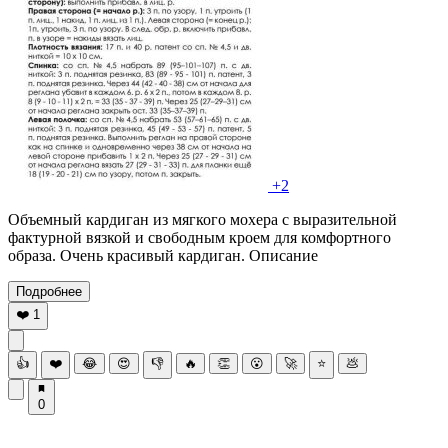
+2
Объемный кардиган из мягкого мохера с выразительной
фактурной вязкой и свободным кроем для комфортного
образа. Очень красивый кардиган. Описание
Подробнее
❤️
1
👍
❤️
😂
😍
👎
🔥
👏
😮
🚀
⭐
💩
0