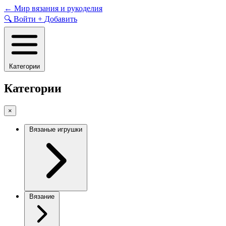
Skip
←
Мир вязания и рукоделия
to
🔍
Войти
+
Добавить
content
Категории
Категории
×
Вязаные игрушки
Вязание