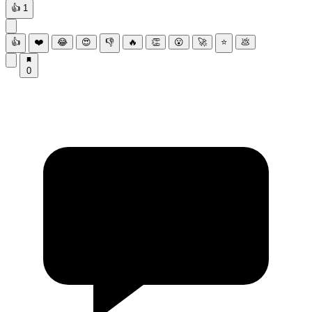
👍
1
👍
❤️
😂
😍
👎
🔥
👏
😮
🚀
⭐
💩
0